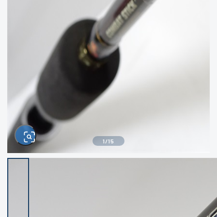
きるもの、改造品も含む
悪
イシグロ西尾店
イシグロ三河安城店
※ルアー、エギ、雑品、その他につきましては
ランク表記はございません。 状態は写真にて
ご確認ください。
イシグロ半田店
イシグロ岡崎大樹寺店
イシグロ岡崎若松店
イシグロ焼津店
イシグロ掛川店
イシグロ沼津店
1
/
15
イシグロ駿東柿田川店
イシグロ豊川店
イシグロ富士店
イシグロ磐田店