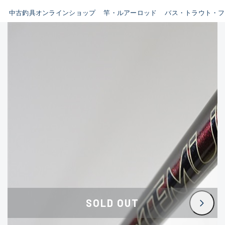
イシグロ鳴海店
中古釣具オンラインショップ
竿・ルアーロッド
バス・トラウト・フ
B
イシグロフレスポ鈴鹿店
使用感や傷はあるが全体的に
イシグロ津高茶屋店
綺麗な良品
イシグロ西春店
C
イシグロカインズモール彦根店
使用感や傷のある一般的な中
イシグロ中川かの里店
古品
イシグロ静岡中吉田店
C-
イシグロ名東引山店
かなり使用感があり、全体的
イシグロ豊田店
に目立つ傷が多い品
イシグロ豊橋向山店
イシグロ岐阜店
D
SOLD OUT
イシグロ高林店
著しく状態が悪いが使用はで