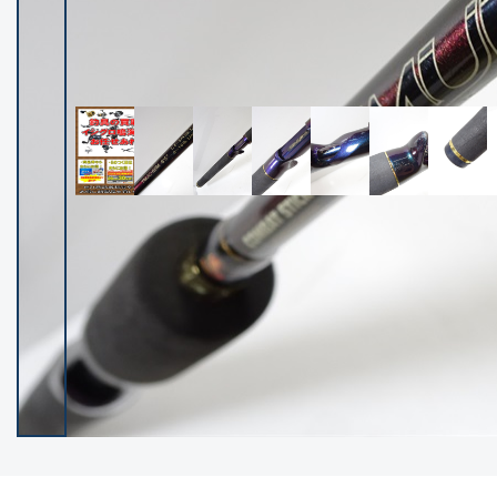
イシグロ御殿場店
イシグロ伊東店
ランク
(102499)
SA
(2957)
A
(17337)
B+
(12316)
B
(22007)
C
(38867)
C-
(5163)
D
(2205)
ランクについて