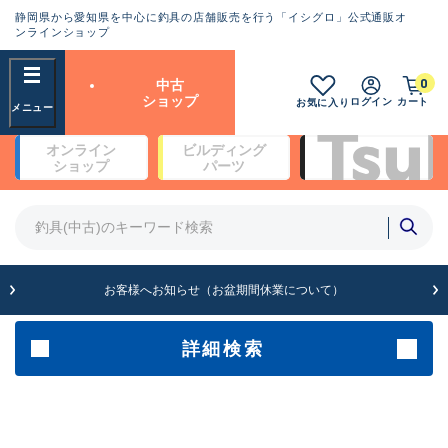
静岡県から愛知県を中心に釣具の店舗販売を行う「イシグロ」公式通販オ
ランクとは？
ンラインショップ
フリーワード
0
中古
SA
ショップ
ログイン
カート
お気に入り
新古品（メーカー問屋から仕
オンライン
ビルディング
入れた未使用品）
良
ショップ
パーツ
商品カテゴリ
※店頭展示時の置き傷が付いている
ものも含む
竿・ルアーロッド(5)
竿・ルアーロッド(64403)
リール・カスタムパーツ(35761)
A
ルアー・エギ(1813)
お客様へお知らせ（お盆期間休業について）
傷が極めて少ない極上品
その他・雑品(1066)
メーカー
詳細検索
B+
使用感や傷は少なく比較的美
店舗
品