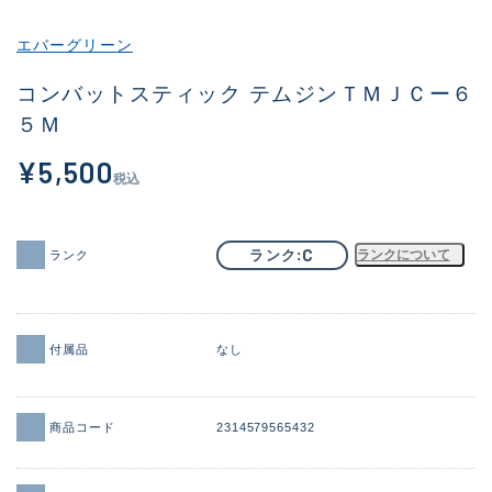
その他
エバーグリーン
新商品
(2057)
コンバットスティック テムジンＴＭＪＣー６
５Ｍ
おすすめ
(168)
¥5,500
値下げ品
(14299)
税込
OH済
(943)
DCチェック済
(1338)
C
ランク
ランクについて
ランク
在庫有のみ
(21969)
価格
付属品
なし
商品コード
2314579565432
この条件で検索する