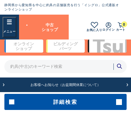
静岡県から愛知県を中心に釣具の店舗販売を行う「イシグロ」公式通販オ
ランクとは？
ンラインショップ
フリーワード
0
中古
SA
ショップ
ログイン
カート
お気に入り
新古品（メーカー問屋から仕
オンライン
ビルディング
入れた未使用品）
良
ショップ
パーツ
商品カテゴリ
※店頭展示時の置き傷が付いている
ものも含む
竿・ルアーロッド(4)
竿・ルアーロッド(64190)
リール・カスタムパーツ(35604)
A
ルアー・エギ(1807)
お客様へお知らせ（お盆期間休業について）
傷が極めて少ない極上品
その他・雑品(1061)
メーカー
詳細検索
B+
使用感や傷は少なく比較的美
店舗
品