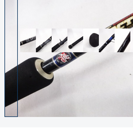
イシグロ御殿場店
イシグロ伊東店
ランク
(102119)
SA
(2946)
A
(17275)
B+
(12268)
B
(21943)
C
(38721)
C-
(5135)
D
(2192)
ランクについて