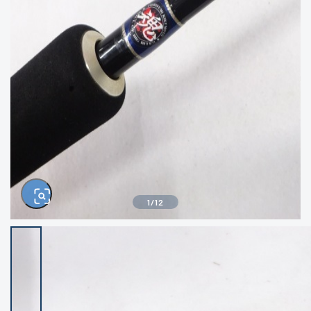
きるもの、改造品も含む
悪
イシグロ西尾店
イシグロ三河安城店
※ルアー、エギ、雑品、その他につきましては
ランク表記はございません。 状態は写真にて
ご確認ください。
イシグロ岡崎大樹寺店
イシグロ半田店
イシグロ岡崎若松店
イシグロ焼津店
イシグロ掛川店
イシグロ沼津店
1
/
12
イシグロ駿東柿田川店
イシグロ豊川店
イシグロ磐田店
イシグロ富士店