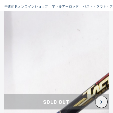
イシグロ鳴海店
中古釣具オンラインショップ
竿・ルアーロッド
バス・トラウト・フ
B
イシグロフレスポ鈴鹿店
使用感や傷はあるが全体的に
イシグロ津高茶屋店
綺麗な良品
イシグロ西春店
C
イシグロ中川かの里店
使用感や傷のある一般的な中
イシグロカインズモール彦根店
古品
イシグロ静岡中吉田店
C-
イシグロ名東引山店
かなり使用感があり、全体的
イシグロ豊田店
に目立つ傷が多い品
イシグロ豊橋向山店
イシグロ岐阜店
D
SOLD OUT
イシグロ高林店
著しく状態が悪いが使用はで