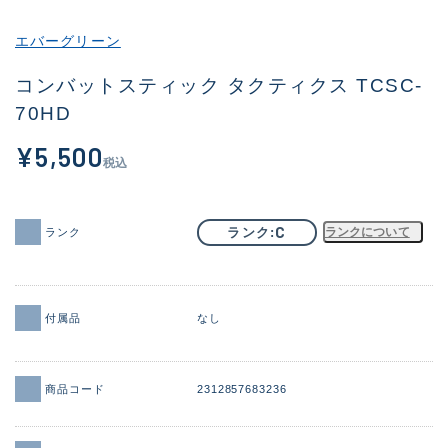
その他
エバーグリーン
新商品
(1851)
コンバットスティック タクティクス TCSC-
70HD
おすすめ
(160)
¥5,500
値下げ品
(14305)
税込
OH済
(933)
DCチェック済
(1328)
C
ランク
ランクについて
ランク
在庫有のみ
(22149)
価格
付属品
なし
商品コード
2312857683236
この条件で検索する