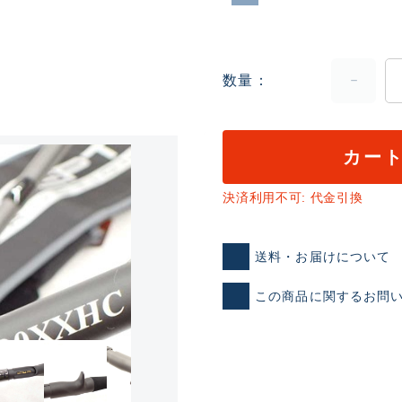
数量
カー
ランクとは？
決済利用不可: 代金引換
送料・お届けについて
新古品（メーカー問屋から
この商品に関するお問
品）
SA
※店頭展示時の置き傷が付いて
傷が極めて少ない極上品
A