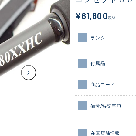
¥61,600
税込
ランク
付属品
商品コード
備考/特記事項
在庫店舗情報