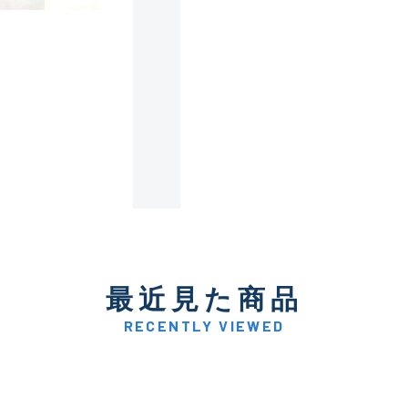
使用感や傷は少なく比較的
B+
使用感や傷はあるが全体的
B
使用感や傷のある一般的な
C
かなり使用感があり、全体
最近見た商品
C-
い品
RECENTLY VIEWED
著しく状態が悪いが使用は
D
品も含む