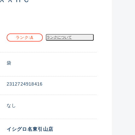
A
ランク
ランクについて
袋
2312724918416
なし
イシグロ名東引山店