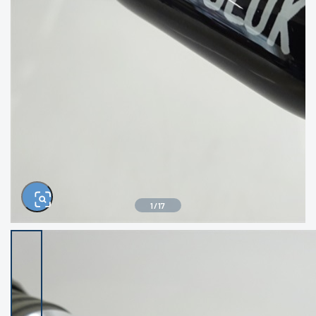
きるもの、改造品も含む
悪
イシグロ西尾店
イシグロ三河安城店
※ルアー、エギ、雑品、その他につきましては
ランク表記はございません。 状態は写真にて
ご確認ください。
イシグロ岡崎大樹寺店
イシグロ半田店
イシグロ岡崎若松店
イシグロ焼津店
イシグロ掛川店
イシグロ沼津店
1
/
17
イシグロ駿東柿田川店
イシグロ豊川店
イシグロ磐田店
イシグロ富士店