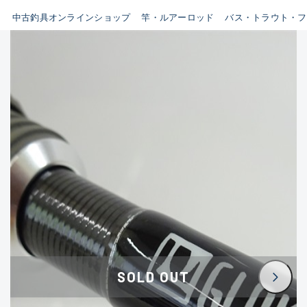
イシグロ鳴海店
中古釣具オンラインショップ
竿・ルアーロッド
バス・トラウト・フ
B
イシグロフレスポ鈴鹿店
使用感や傷はあるが全体的に
イシグロ津高茶屋店
綺麗な良品
イシグロ西春店
C
イシグロカインズモール彦根店
使用感や傷のある一般的な中
イシグロ中川かの里店
古品
イシグロ静岡中吉田店
C-
イシグロ名東引山店
かなり使用感があり、全体的
イシグロ豊田店
に目立つ傷が多い品
イシグロ豊橋向山店
イシグロ岐阜店
D
SOLD OUT
イシグロ高林店
著しく状態が悪いが使用はで