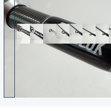
イシグロ御殿場店
イシグロ伊東店
ランク
(102217)
SA
(2949)
A
(17297)
B+
(12278)
B
(21960)
C
(38756)
C-
(5142)
D
(2196)
ランクについて