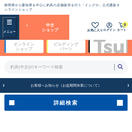
静岡県から愛知県を中心に釣具の店舗販売を行う「イシグロ」公式通販オ
ランクとは？
ンラインショップ
フリーワード
0
中古
SA
ショップ
ログイン
カート
お気に入り
新古品（メーカー問屋から仕
オンライン
ビルディング
入れた未使用品）
良
ショップ
パーツ
商品カテゴリ
※店頭展示時の置き傷が付いている
ものも含む
竿・ルアーロッド(4)
竿・ルアーロッド(64253)
リール・カスタムパーツ(35638)
A
ルアー・エギ(1807)
お客様へお知らせ（お盆期間休業について）
傷が極めて少ない極上品
その他・雑品(1062)
メーカー
詳細検索
B+
使用感や傷は少なく比較的美
店舗
品