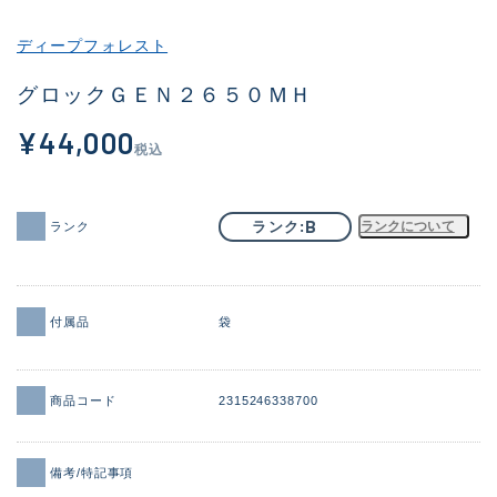
その他
ディープフォレスト
新商品
(1951)
グロックＧＥＮ２６５０ＭＨ
おすすめ
(173)
¥44,000
税込
値下げ品
(14304)
OH済
(936)
B
ランク
ランクについて
ランク
DCチェック済
(1335)
在庫有のみ
(22107)
付属品
袋
価格
商品コード
2315246338700
この条件で検索する
備考/特記事項