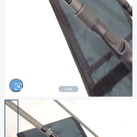
きるもの、改造品も含む
悪
イシグロ西尾店
イシグロ三河安城店
※ルアー、エギ、雑品、その他につきましては
ランク表記はございません。 状態は写真にて
ご確認ください。
イシグロ半田店
イシグロ岡崎若松店
イシグロ岡崎大樹寺店
イシグロ焼津店
イシグロ掛川店
イシグロ沼津店
1
/
18
イシグロ駿東柿田川店
イシグロ豊川店
イシグロ磐田店
イシグロ富士店