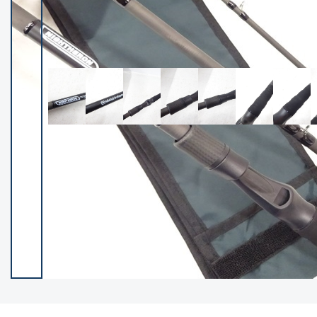
イシグロ御殿場店
イシグロ伊東店
ランク
(102538)
SA
(2966)
A
(17341)
B+
(12322)
B
(22013)
C
(38877)
C-
(5167)
D
(2205)
ランクについて