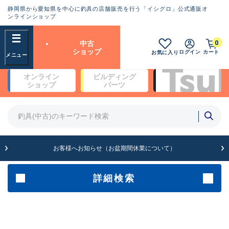
静岡県から愛知県を中心に釣具の店舗販売を行う「イシグロ」公式通販オ
ランクとは？
ンラインショップ
フリーワード
0
中古
SA
ショップ
ログイン
カート
お気に入り
新古品（メーカー問屋から仕
オンライン
ビルディング
入れた未使用品）
良
ショップ
パーツ
商品カテゴリ
※店頭展示時の置き傷が付いている
ものも含む
竿・ルアーロッド(5)
竿・ルアーロッド(64430)
リール・カスタムパーツ(35772)
A
ルアー・エギ(1812)
お客様へお知らせ（お盆期間休業について）
傷が極めて少ない極上品
その他・雑品(1066)
メーカー
詳細検索
B+
使用感や傷は少なく比較的美
店舗
品