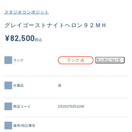
その他
スタジオコンポジット
新商品
(2101)
グレイゴーストナイトヘロン９２ＭＨ
おすすめ
(177)
¥82,500
税込
値下げ品
(14299)
OH済
(943)
A
ランク
ランクについて
ランク
DCチェック済
(1339)
在庫有のみ
(21938)
付属品
袋
価格
商品コード
2310175251106
この条件で検索する
備考/特記事項