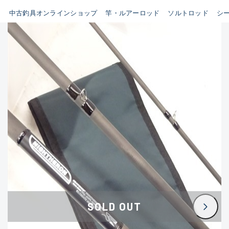
イシグロ鳴海店
中古釣具オンラインショップ
竿・ルアーロッド
ソルトロッド
シ
B
イシグロフレスポ鈴鹿店
使用感や傷はあるが全体的に
イシグロ津高茶屋店
綺麗な良品
イシグロ西春店
C
イシグロ中川かの里店
使用感や傷のある一般的な中
イシグロカインズモール彦根店
古品
イシグロ静岡中吉田店
C-
イシグロ名東引山店
かなり使用感があり、全体的
イシグロ豊田店
に目立つ傷が多い品
イシグロ豊橋向山店
イシグロ岐阜店
D
SOLD OUT
イシグロ高林店
著しく状態が悪いが使用はで