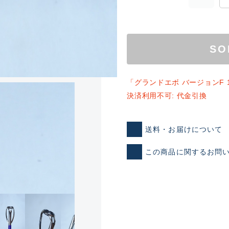
SO
「グランドエボ バージョンF 
決済利用不可: 代金引換
ランクとは？
送料・お届けについて
この商品に関するお問
新古品（メーカー問屋から
品）
SA
※店頭展示時の置き傷が付いて
傷が極めて少ない極上品
A