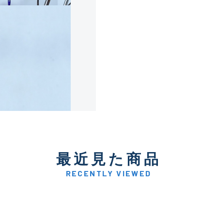
使用感や傷は少なく比較的
B+
使用感や傷はあるが全体的
B
使用感や傷のある一般的な
C
かなり使用感があり、全体
最近見た商品
C-
い品
RECENTLY VIEWED
著しく状態が悪いが使用は
D
品も含む