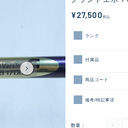
¥27,500
税込
ランク
付属品
商品コード
備考/特記事項
数量