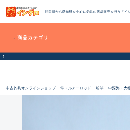
静岡県から愛知県を中心に釣具の店舗販売を行う「イ
商品カテゴリ
中古釣具オンラインショップ
竿・ルアーロッド
船竿
中深海・大