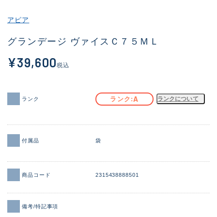
その他
アピア
新商品
(1973)
グランデージ ヴァイスＣ７５ＭＬ
おすすめ
(173)
¥39,600
税込
値下げ品
(14303)
OH済
(936)
A
ランク
ランクについて
ランク
DCチェック済
(1336)
在庫有のみ
(22085)
付属品
袋
価格
商品コード
2315438888501
この条件で検索する
備考/特記事項