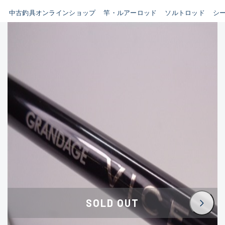
イシグロ鳴海店
中古釣具オンラインショップ
竿・ルアーロッド
ソルトロッド
シ
B
イシグロフレスポ鈴鹿店
使用感や傷はあるが全体的に
イシグロ津高茶屋店
綺麗な良品
イシグロ西春店
C
イシグロカインズモール彦根店
使用感や傷のある一般的な中
イシグロ中川かの里店
古品
イシグロ静岡中吉田店
C-
イシグロ名東引山店
かなり使用感があり、全体的
イシグロ豊田店
に目立つ傷が多い品
イシグロ豊橋向山店
イシグロ岐阜店
D
SOLD OUT
イシグロ高林店
著しく状態が悪いが使用はで