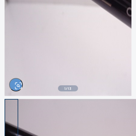
きるもの、改造品も含む
悪
イシグロ西尾店
イシグロ三河安城店
※ルアー、エギ、雑品、その他につきましては
ランク表記はございません。 状態は写真にて
ご確認ください。
イシグロ岡崎大樹寺店
イシグロ半田店
イシグロ岡崎若松店
イシグロ焼津店
イシグロ掛川店
イシグロ沼津店
1
/
13
イシグロ駿東柿田川店
イシグロ豊川店
イシグロ磐田店
イシグロ富士店