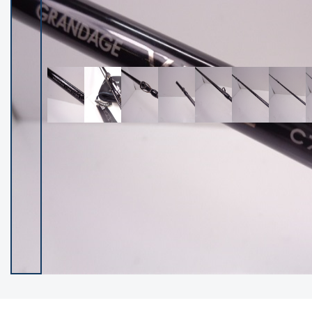
イシグロ御殿場店
イシグロ伊東店
ランク
(102236)
SA
(2950)
A
(17300)
B+
(12281)
B
(21961)
C
(38766)
C-
(5142)
D
(2197)
ランクについて