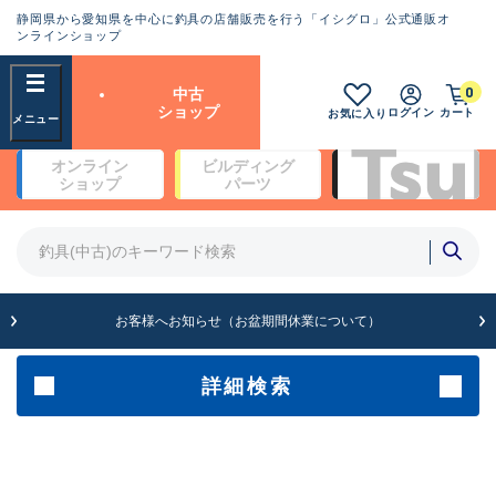
静岡県から愛知県を中心に釣具の店舗販売を行う「イシグロ」公式通販オ
ランクとは？
ンラインショップ
フリーワード
0
中古
SA
ショップ
ログイン
カート
お気に入り
新古品（メーカー問屋から仕
オンライン
ビルディング
入れた未使用品）
良
ショップ
パーツ
商品カテゴリ
※店頭展示時の置き傷が付いている
ものも含む
竿・ルアーロッド(4)
竿・ルアーロッド(64261)
リール・カスタムパーツ(35650)
A
ルアー・エギ(1807)
お客様へお知らせ（お盆期間休業について）
傷が極めて少ない極上品
その他・雑品(1061)
メーカー
詳細検索
B+
使用感や傷は少なく比較的美
店舗
品