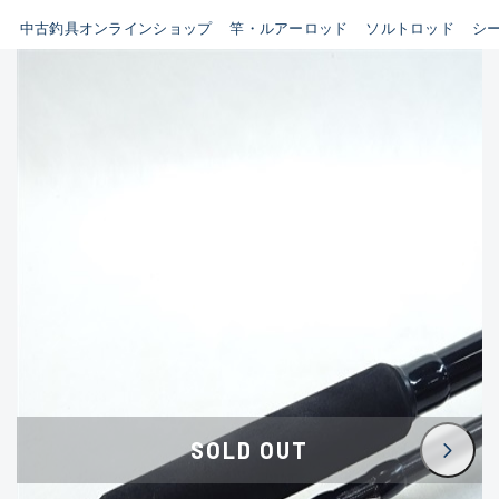
イシグロ鳴海店
中古釣具オンラインショップ
竿・ルアーロッド
ソルトロッド
シ
B
イシグロフレスポ鈴鹿店
使用感や傷はあるが全体的に
イシグロ津高茶屋店
綺麗な良品
イシグロ西春店
C
イシグロカインズモール彦根店
使用感や傷のある一般的な中
イシグロ中川かの里店
古品
イシグロ静岡中吉田店
C-
イシグロ名東引山店
かなり使用感があり、全体的
イシグロ豊田店
に目立つ傷が多い品
イシグロ豊橋向山店
イシグロ岐阜店
D
SOLD OUT
イシグロ高林店
著しく状態が悪いが使用はで