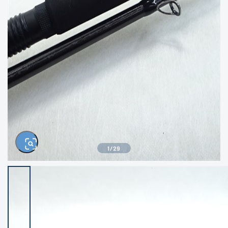
きるもの、改造品も含む
悪
イシグロ西尾店
イシグロ三河安城店
※ルアー、エギ、雑品、その他につきましては
ランク表記はございません。 状態は写真にて
ご確認ください。
イシグロ岡崎大樹寺店
イシグロ半田店
イシグロ岡崎若松店
イシグロ焼津店
イシグロ掛川店
イシグロ沼津店
1
/
29
イシグロ駿東柿田川店
イシグロ豊川店
イシグロ磐田店
イシグロ富士店