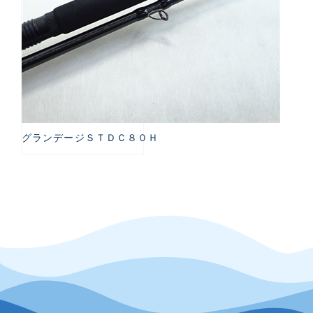
グランデージＳＴＤＣ８０Ｈ