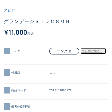
その他
アピア
新商品
(1886)
グランデージＳＴＤＣ８０Ｈ
おすすめ
(156)
¥11,000
税込
値下げ品
(14303)
OH済
(936)
C
ランク
ランクについて
ランク
DCチェック済
(1336)
在庫有のみ
(22079)
付属品
なし
価格
商品コード
2315139886172
この条件で検索する
備考/特記事項