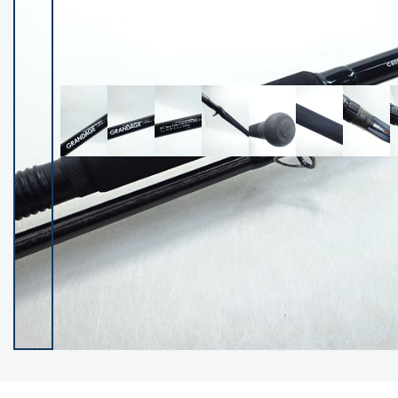
イシグロ御殿場店
イシグロ伊東店
ランク
(102237)
SA
(2950)
A
(17300)
B+
(12281)
B
(21962)
C
(38766)
C-
(5142)
D
(2197)
ランクについて