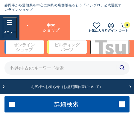
静岡県から愛知県を中心に釣具の店舗販売を行う「イシグロ」公式通販オ
ランクとは？
ンラインショップ
フリーワード
0
中古
SA
ショップ
ログイン
カート
お気に入り
新古品（メーカー問屋から仕
オンライン
ビルディング
入れた未使用品）
良
ショップ
パーツ
商品カテゴリ
※店頭展示時の置き傷が付いている
ものも含む
竿・ルアーロッド(4)
竿・ルアーロッド(64262)
リール・カスタムパーツ(35650)
A
ルアー・エギ(1807)
お客様へお知らせ（お盆期間休業について）
傷が極めて少ない極上品
その他・雑品(1061)
メーカー
詳細検索
B+
使用感や傷は少なく比較的美
店舗
品