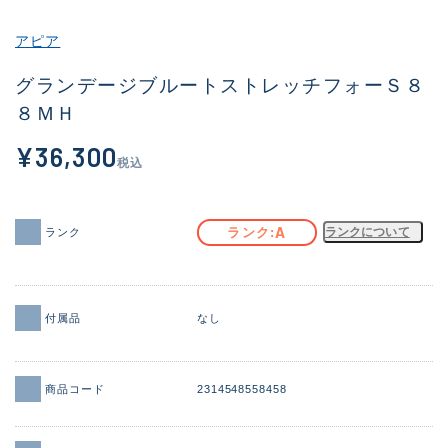
その他
アピア
新商品
(1900)
グランデージブルートストレッチフォーＳ８
８ＭＨ
おすすめ
(170)
¥36,300
値下げ品
(14306)
税込
OH済
(933)
DCチェック済
(1329)
A
ランク
ランクについて
ランク
在庫有のみ
(22150)
価格
付属品
なし
商品コード
2314548558458
この条件で検索する