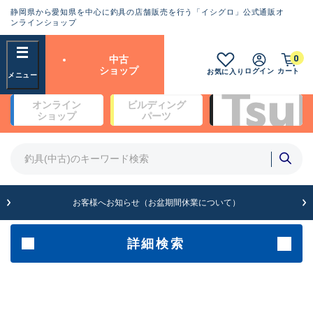
静岡県から愛知県を中心に釣具の店舗販売を行う「イシグロ」公式通販オ
ランクとは？
ンラインショップ
フリーワード
0
中古
SA
ショップ
ログイン
カート
お気に入り
新古品（メーカー問屋から仕
オンライン
ビルディング
入れた未使用品）
良
ショップ
パーツ
商品カテゴリ
※店頭展示時の置き傷が付いている
ものも含む
竿・ルアーロッド(4)
竿・ルアーロッド(64128)
リール・カスタムパーツ(35575)
A
ルアー・エギ(1807)
お客様へお知らせ（お盆期間休業について）
傷が極めて少ない極上品
その他・雑品(1061)
メーカー
詳細検索
B+
使用感や傷は少なく比較的美
店舗
品