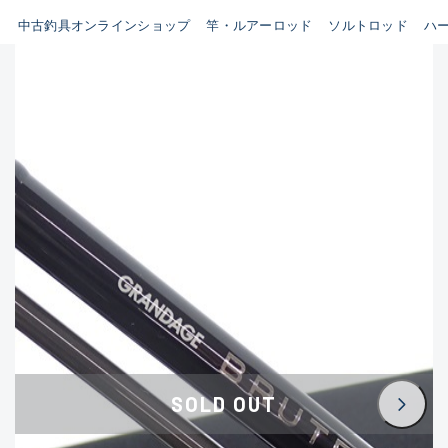
イシグロ鳴海店
中古釣具オンラインショップ
竿・ルアーロッド
ソルトロッド
ハ
B
イシグロフレスポ鈴鹿店
使用感や傷はあるが全体的に
イシグロ津高茶屋店
綺麗な良品
イシグロ西春店
C
イシグロ中川かの里店
使用感や傷のある一般的な中
イシグロカインズモール彦根店
古品
イシグロ静岡中吉田店
C-
イシグロ名東引山店
かなり使用感があり、全体的
イシグロ豊田店
に目立つ傷が多い品
イシグロ豊橋向山店
イシグロ岐阜店
D
SOLD OUT
イシグロ西尾店
著しく状態が悪いが使用はで