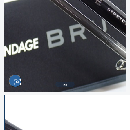
きるもの、改造品も含む
悪
イシグロ高林店
イシグロ三河安城店
※ルアー、エギ、雑品、その他につきましては
ランク表記はございません。 状態は写真にて
ご確認ください。
イシグロ岡崎大樹寺店
イシグロ半田店
イシグロ岡崎若松店
イシグロ焼津店
イシグロ掛川店
イシグロ沼津店
1
/
9
イシグロ駿東柿田川店
イシグロ豊川店
イシグロ磐田店
イシグロ富士店