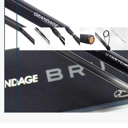
イシグロ御殿場店
イシグロ伊東店
ランク
(102028)
SA
(2940)
A
(17259)
B+
(12263)
B
(21929)
C
(38680)
C-
(5133)
D
(2187)
ランクについて