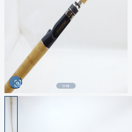
きるもの、改造品も含む
悪
イシグロ西尾店
イシグロ三河安城店
※ルアー、エギ、雑品、その他につきましては
ランク表記はございません。 状態は写真にて
ご確認ください。
イシグロ岡崎大樹寺店
イシグロ半田店
イシグロ岡崎若松店
イシグロ焼津店
イシグロ掛川店
イシグロ沼津店
1
/
16
イシグロ駿東柿田川店
イシグロ豊川店
イシグロ磐田店
イシグロ富士店