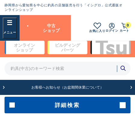
静岡県から愛知県を中心に釣具の店舗販売を行う「イシグロ」公式通販オ
ランクとは？
ンラインショップ
フリーワード
0
中古
SA
ショップ
ログイン
カート
お気に入り
新古品（メーカー問屋から仕
オンライン
ビルディング
入れた未使用品）
良
ショップ
パーツ
商品カテゴリ
※店頭展示時の置き傷が付いている
ものも含む
竿・ルアーロッド(4)
竿・ルアーロッド(64262)
リール・カスタムパーツ(35650)
A
ルアー・エギ(1807)
お客様へお知らせ（お盆期間休業について）
傷が極めて少ない極上品
その他・雑品(1061)
メーカー
詳細検索
B+
使用感や傷は少なく比較的美
店舗
品