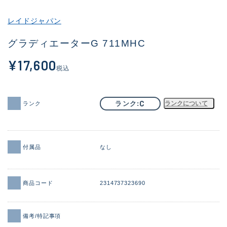
その他
レイドジャパン
新商品
(1886)
グラディエーターG 711MHC
おすすめ
(156)
¥17,600
税込
値下げ品
(14303)
OH済
(936)
C
ランク
ランクについて
ランク
DCチェック済
(1336)
在庫有のみ
(22081)
付属品
なし
価格
商品コード
2314737323690
この条件で検索する
備考/特記事項