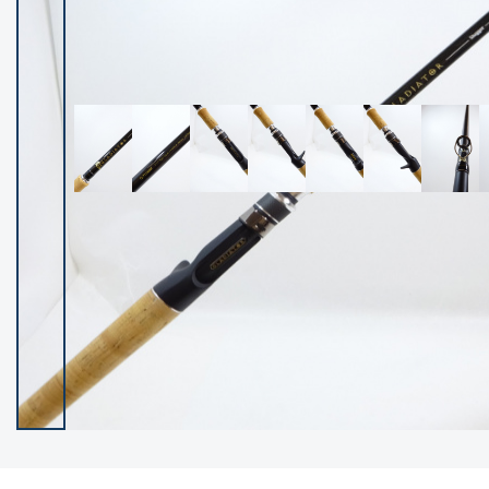
イシグロ御殿場店
イシグロ伊東店
ランク
(102237)
SA
(2950)
A
(17300)
B+
(12281)
B
(21962)
C
(38766)
C-
(5142)
D
(2197)
ランクについて