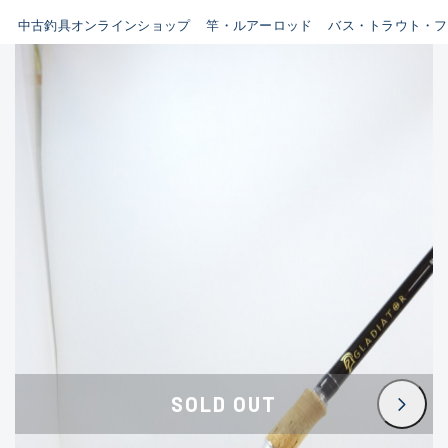
イシグロ鳴海店
中古釣具オンラインショップ
竿・ルアーロッド
バス・トラウト・フ
B
イシグロフレスポ鈴鹿店
使用感や傷はあるが全体的に
イシグロ津高茶屋店
綺麗な良品
イシグロ西春店
C
イシグロカインズモール彦根店
使用感や傷のある一般的な中
イシグロ中川かの里店
古品
イシグロ静岡中吉田店
C-
イシグロ名東引山店
かなり使用感があり、全体的
イシグロ豊田店
に目立つ傷が多い品
イシグロ豊橋向山店
イシグロ岐阜店
D
SOLD OUT
イシグロ高林店
著しく状態が悪いが使用はで