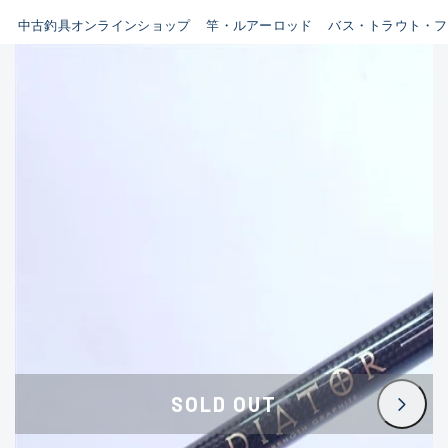
イシグロ鳴海店
中古釣具オンラインショップ
竿・ルアーロッド
バス・トラウト・フ
B
イシグロフレスポ鈴鹿店
使用感や傷はあるが全体的に
イシグロ津高茶屋店
綺麗な良品
イシグロ西春店
C
イシグロ中川かの里店
使用感や傷のある一般的な中
イシグロカインズモール彦根店
古品
イシグロ静岡中吉田店
C-
イシグロ名東引山店
かなり使用感があり、全体的
イシグロ豊田店
に目立つ傷が多い品
イシグロ豊橋向山店
イシグロ岐阜店
D
SOLD OUT
イシグロ高林店
著しく状態が悪いが使用はで