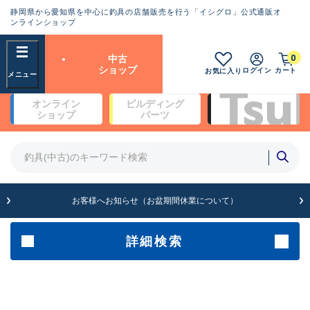
静岡県から愛知県を中心に釣具の店舗販売を行う「イシグロ」公式通販オ
ランクとは？
ンラインショップ
フリーワード
0
中古
SA
ショップ
ログイン
カート
お気に入り
新古品（メーカー問屋から仕
オンライン
ビルディング
入れた未使用品）
良
ショップ
パーツ
商品カテゴリ
※店頭展示時の置き傷が付いている
ものも含む
竿・ルアーロッド(4)
竿・ルアーロッド(64190)
リール・カスタムパーツ(35604)
A
ルアー・エギ(1807)
お客様へお知らせ（お盆期間休業について）
傷が極めて少ない極上品
その他・雑品(1061)
メーカー
詳細検索
B+
使用感や傷は少なく比較的美
店舗
品