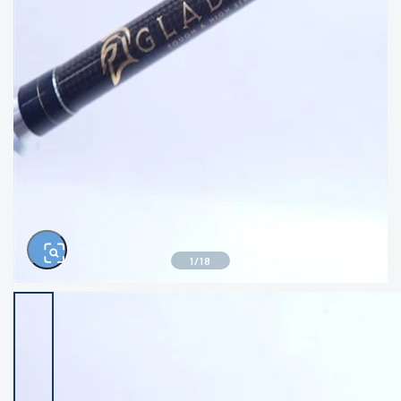
きるもの、改造品も含む
悪
イシグロ西尾店
イシグロ三河安城店
※ルアー、エギ、雑品、その他につきましては
ランク表記はございません。 状態は写真にて
ご確認ください。
イシグロ岡崎大樹寺店
イシグロ半田店
イシグロ岡崎若松店
イシグロ焼津店
イシグロ掛川店
イシグロ沼津店
1
/
18
イシグロ駿東柿田川店
イシグロ豊川店
イシグロ磐田店
イシグロ富士店