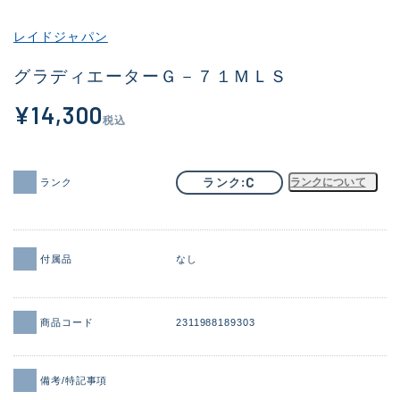
その他
レイドジャパン
新商品
(1851)
グラディエーターＧ－７１ＭＬＳ
おすすめ
(160)
¥14,300
税込
値下げ品
(14305)
OH済
(933)
C
ランク
ランクについて
ランク
DCチェック済
(1328)
在庫有のみ
(22149)
付属品
なし
価格
商品コード
2311988189303
この条件で検索する
備考/特記事項