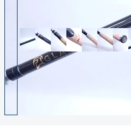
イシグロ御殿場店
イシグロ伊東店
ランク
(102119)
SA
(2946)
A
(17275)
B+
(12268)
B
(21943)
C
(38721)
C-
(5135)
D
(2192)
ランクについて