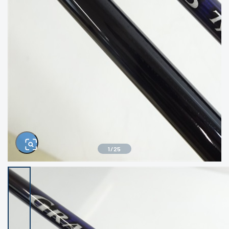
きるもの、改造品も含む
悪
イシグロ西尾店
イシグロ三河安城店
※ルアー、エギ、雑品、その他につきましては
ランク表記はございません。 状態は写真にて
ご確認ください。
イシグロ半田店
イシグロ岡崎若松店
イシグロ岡崎大樹寺店
イシグロ焼津店
イシグロ掛川店
イシグロ沼津店
1
/
25
イシグロ駿東柿田川店
イシグロ豊川店
イシグロ富士店
イシグロ磐田店