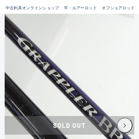
イシグロ鳴海店
中古釣具オンラインショップ
竿・ルアーロッド
オフショアロッド
B
イシグロフレスポ鈴鹿店
使用感や傷はあるが全体的に
イシグロ津高茶屋店
綺麗な良品
イシグロ西春店
C
イシグロ中川かの里店
使用感や傷のある一般的な中
イシグロカインズモール彦根店
古品
イシグロ静岡中吉田店
C-
イシグロ名東引山店
かなり使用感があり、全体的
イシグロ豊田店
に目立つ傷が多い品
イシグロ豊橋向山店
イシグロ岐阜店
D
SOLD OUT
イシグロ高林店
著しく状態が悪いが使用はで