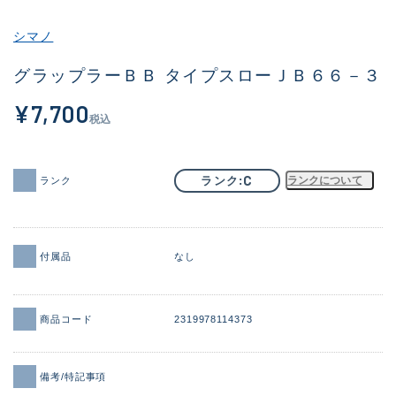
その他
シマノ
新商品
(2059)
グラップラーＢＢ タイプスローＪＢ６６－３
おすすめ
(182)
¥7,700
税込
値下げ品
(14298)
OH済
(945)
C
ランク
ランクについて
ランク
DCチェック済
(1340)
在庫有のみ
(21890)
付属品
なし
価格
商品コード
2319978114373
この条件で検索する
備考/特記事項