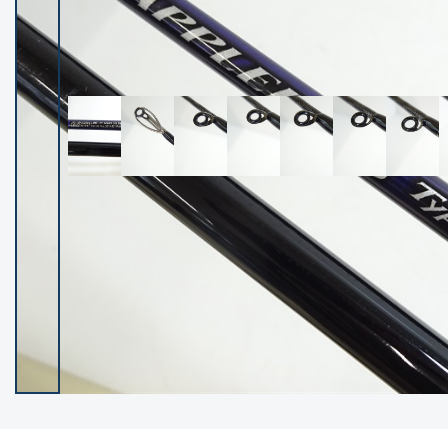
イシグロ御殿場店
イシグロ伊東店
ランク
(102683)
SA
(2966)
A
(17372)
B+
(12347)
B
(22046)
C
(38915)
C-
(5173)
D
(2211)
ランクについて