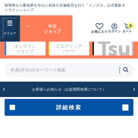
静岡県から愛知県を中心に釣具の店舗販売を行う「イシグロ」公式通販オ
ランクとは？
ンラインショップ
フリーワード
0
中古
SA
ショップ
ログイン
カート
お気に入り
新古品（メーカー問屋から仕
オンライン
ビルディング
入れた未使用品）
良
ショップ
パーツ
商品カテゴリ
※店頭展示時の置き傷が付いている
ものも含む
竿・ルアーロッド(5)
竿・ルアーロッド(64525)
リール・カスタムパーツ(35810)
A
ルアー・エギ(1816)
お客様へお知らせ（お盆期間休業について）
傷が極めて少ない極上品
その他・雑品(1074)
メーカー
詳細検索
B+
使用感や傷は少なく比較的美
店舗
品