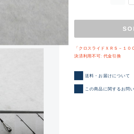
SO
「クロスライドＸＲＳ－１０
決済利用不可: 代金引換
ランクとは？
送料・お届けについて
この商品に関するお問
新古品（メーカー問屋から
品）
SA
※店頭展示時の置き傷が付いて
傷が極めて少ない極上品
A