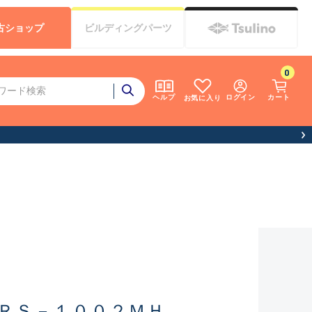
古
ショップ
ビルディング
パーツ
0
ログイン
カート
ヘルプ
お気に入り
ＲＳ－１００２ＭＨ