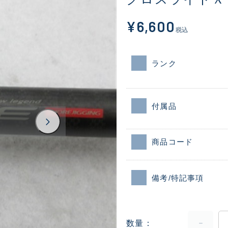
¥6,600
税込
ランク
付属品
商品コード
備考/特記事項
数量