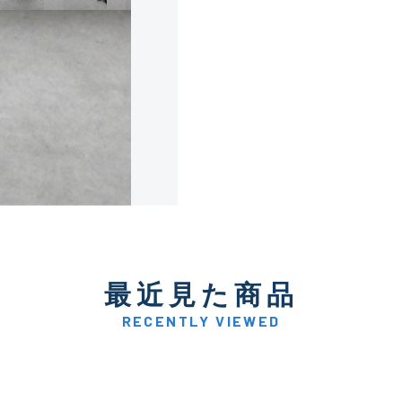
使用感や傷は少なく比較的
B+
使用感や傷はあるが全体的
B
使用感や傷のある一般的な
C
かなり使用感があり、全体
最近見た商品
C-
い品
RECENTLY VIEWED
著しく状態が悪いが使用は
D
品も含む