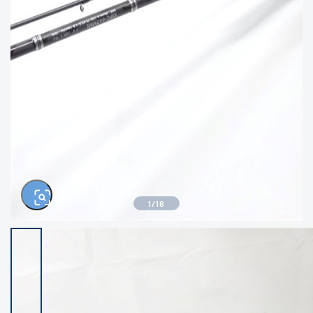
きるもの、改造品も含む
悪
イシグロ高林店
イシグロ三河安城店
※ルアー、エギ、雑品、その他につきましては
ランク表記はございません。 状態は写真にて
ご確認ください。
イシグロ半田店
イシグロ岡崎大樹寺店
イシグロ岡崎若松店
イシグロ焼津店
イシグロ掛川店
イシグロ沼津店
1
/
16
イシグロ駿東柿田川店
イシグロ豊川店
イシグロ富士店
イシグロ磐田店