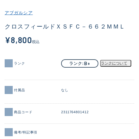
その他
アブガルシア
新商品
(1858)
クロスフィールドＸＳＦＣ－６６２ＭＭＬ
おすすめ
(170)
¥8,800
税込
値下げ品
(14305)
OH済
(933)
B+
ランク
ランクについて
ランク
DCチェック済
(1329)
在庫有のみ
(22175)
付属品
なし
価格
商品コード
2311764801412
この条件で検索する
備考/特記事項