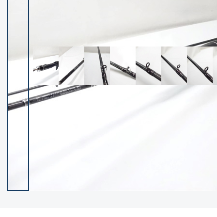
イシグロ御殿場店
イシグロ伊東店
ランク
(101985)
SA
(2941)
A
(17251)
B+
(12260)
B
(21917)
C
(38665)
C-
(5128)
D
(2186)
ランクについて