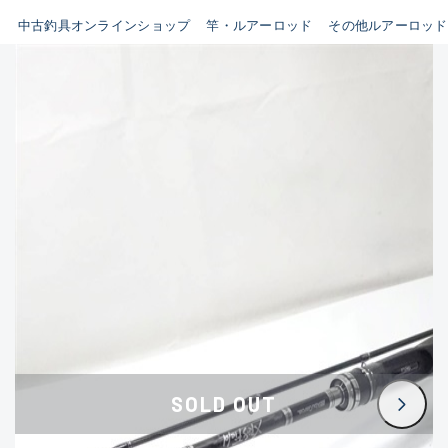
イシグロ鳴海店
中古釣具オンラインショップ
竿・ルアーロッド
その他ルアーロッド
B
イシグロフレスポ鈴鹿店
使用感や傷はあるが全体的に
イシグロ津高茶屋店
綺麗な良品
イシグロ西春店
C
イシグロ中川かの里店
使用感や傷のある一般的な中
イシグロカインズモール彦根店
古品
イシグロ静岡中吉田店
C-
イシグロ名東引山店
かなり使用感があり、全体的
イシグロ豊田店
に目立つ傷が多い品
イシグロ豊橋向山店
イシグロ岐阜店
D
SOLD OUT
イシグロ西尾店
著しく状態が悪いが使用はで