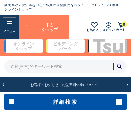
静岡県から愛知県を中心に釣具の店舗販売を行う「イシグロ」公式通販オ
ランクとは？
ンラインショップ
フリーワード
0
中古
SA
ショップ
ログイン
カート
お気に入り
新古品（メーカー問屋から仕
オンライン
ビルディング
入れた未使用品）
良
ショップ
パーツ
商品カテゴリ
※店頭展示時の置き傷が付いている
ものも含む
竿・ルアーロッド(4)
竿・ルアーロッド(64099)
リール・カスタムパーツ(35561)
A
ルアー・エギ(1807)
お客様へお知らせ（お盆期間休業について）
傷が極めて少ない極上品
その他・雑品(1061)
メーカー
詳細検索
B+
使用感や傷は少なく比較的美
店舗
品