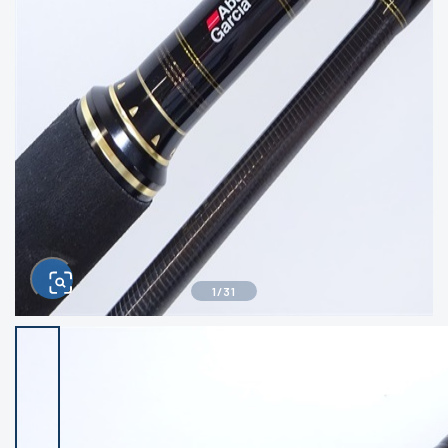
きるもの、改造品も含む
悪
イシグロ西尾店
イシグロ三河安城店
※ルアー、エギ、雑品、その他につきましては
ランク表記はございません。 状態は写真にて
ご確認ください。
イシグロ岡崎大樹寺店
イシグロ半田店
イシグロ岡崎若松店
イシグロ焼津店
イシグロ掛川店
イシグロ沼津店
1
/
31
イシグロ駿東柿田川店
イシグロ豊川店
イシグロ磐田店
イシグロ富士店