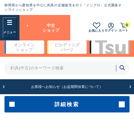
静岡県から愛知県を中心に釣具の店舗販売を行う「イシグロ」公式通販オ
ランクとは？
ンラインショップ
フリーワード
0
中古
SA
ショップ
ログイン
カート
お気に入り
新古品（メーカー問屋から仕
オンライン
ビルディング
入れた未使用品）
良
ショップ
パーツ
商品カテゴリ
※店頭展示時の置き傷が付いている
ものも含む
竿・ルアーロッド(4)
竿・ルアーロッド(64321)
リール・カスタムパーツ(35691)
A
ルアー・エギ(1811)
お客様へお知らせ（お盆期間休業について）
傷が極めて少ない極上品
その他・雑品(1064)
メーカー
詳細検索
B+
使用感や傷は少なく比較的美
店舗
品