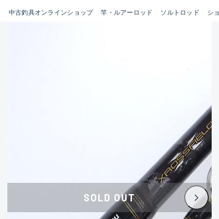
イシグロ鳴海店
中古釣具オンラインショップ
竿・ルアーロッド
ソルトロッド
シ
B
イシグロフレスポ鈴鹿店
使用感や傷はあるが全体的に
イシグロ津高茶屋店
綺麗な良品
イシグロ西春店
C
イシグロカインズモール彦根店
使用感や傷のある一般的な中
イシグロ中川かの里店
古品
イシグロ静岡中吉田店
C-
イシグロ名東引山店
かなり使用感があり、全体的
イシグロ豊田店
に目立つ傷が多い品
イシグロ豊橋向山店
イシグロ岐阜店
D
SOLD OUT
イシグロ高林店
著しく状態が悪いが使用はで