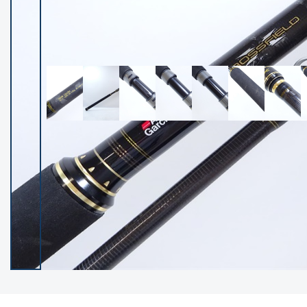
イシグロ御殿場店
イシグロ伊東店
ランク
(102344)
SA
(2952)
A
(17315)
B+
(12290)
B
(21983)
C
(38809)
C-
(5148)
D
(2201)
ランクについて