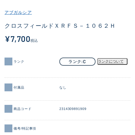
その他
アブガルシア
新商品
(1994)
クロスフィールドＸＲＦＳ－１０６２Ｈ
おすすめ
(180)
¥7,700
税込
値下げ品
(14302)
OH済
(936)
C
ランク
ランクについて
ランク
DCチェック済
(1338)
在庫有のみ
(22032)
付属品
なし
価格
商品コード
2314309891909
この条件で検索する
備考/特記事項