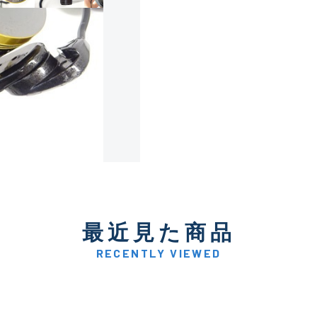
使用感や傷は少なく比較的
B+
使用感や傷はあるが全体的
B
使用感や傷のある一般的な
C
かなり使用感があり、全体
最近見た商品
C-
い品
RECENTLY VIEWED
著しく状態が悪いが使用は
D
品も含む