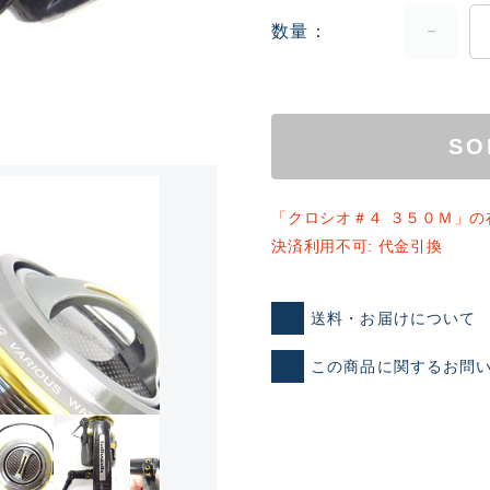
数量
SO
「クロシオ＃４ ３５０Ｍ」の
ランクとは？
決済利用不可: 代金引換
送料・お届けについて
新古品（メーカー問屋から
品）
この商品に関するお問
SA
※店頭展示時の置き傷が付いて
傷が極めて少ない極上品
A