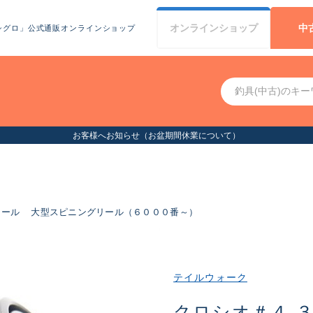
オンライン
ショップ
中
シグロ」公式通販オンラインショップ
お客様へお知らせ（お盆期間休業について）
リール
大型スピニングリール（６０００番～）
テイルウォーク
クロシオ＃４ 