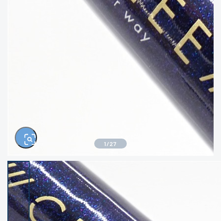
きるもの、改造品も含む
悪
イシグロ西尾店
イシグロ三河安城店
※ルアー、エギ、雑品、その他につきましては
ランク表記はございません。 状態は写真にて
ご確認ください。
イシグロ岡崎大樹寺店
イシグロ半田店
イシグロ岡崎若松店
イシグロ焼津店
イシグロ掛川店
イシグロ沼津店
1
/
27
イシグロ駿東柿田川店
イシグロ豊川店
イシグロ磐田店
イシグロ富士店