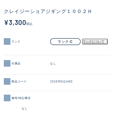
その他
クレイジーショアジギング１００２Ｈ
新商品
(1886)
¥3,300
税込
おすすめ
(156)
値下げ品
(14303)
C
ランク
ランクについて
ランク
OH済
(936)
DCチェック済
(1336)
付属品
なし
在庫有のみ
(22079)
価格
商品コード
2319755111403
備考/特記事項
この条件で検索する
なし