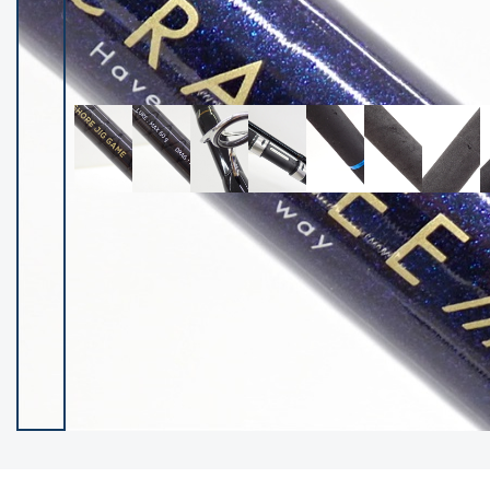
イシグロ御殿場店
イシグロ伊東店
ランク
(102237)
SA
(2950)
A
(17300)
B+
(12281)
B
(21962)
C
(38766)
C-
(5142)
D
(2197)
ランクについて