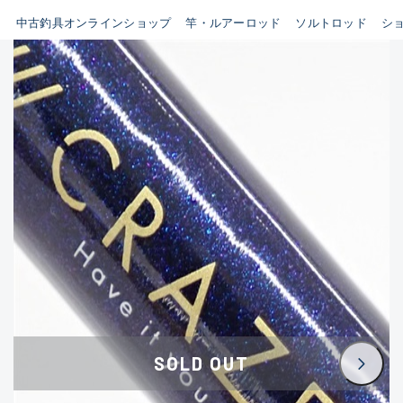
イシグロ鳴海店
中古釣具オンラインショップ
竿・ルアーロッド
ソルトロッド
シ
B
イシグロフレスポ鈴鹿店
使用感や傷はあるが全体的に
イシグロ津高茶屋店
綺麗な良品
イシグロ西春店
C
イシグロカインズモール彦根店
使用感や傷のある一般的な中
イシグロ中川かの里店
古品
イシグロ静岡中吉田店
C-
イシグロ名東引山店
かなり使用感があり、全体的
イシグロ豊田店
に目立つ傷が多い品
イシグロ豊橋向山店
イシグロ岐阜店
D
SOLD OUT
イシグロ高林店
著しく状態が悪いが使用はで