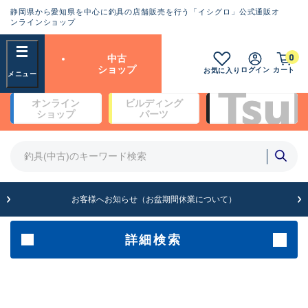
静岡県から愛知県を中心に釣具の店舗販売を行う「イシグロ」公式通販オ
ランクとは？
ンラインショップ
フリーワード
0
中古
SA
ショップ
ログイン
カート
お気に入り
新古品（メーカー問屋から仕
オンライン
ビルディング
入れた未使用品）
良
ショップ
パーツ
商品カテゴリ
※店頭展示時の置き傷が付いている
ものも含む
竿・ルアーロッド(4)
竿・ルアーロッド(64262)
リール・カスタムパーツ(35650)
A
ルアー・エギ(1807)
お客様へお知らせ（お盆期間休業について）
傷が極めて少ない極上品
その他・雑品(1061)
メーカー
詳細検索
B+
使用感や傷は少なく比較的美
店舗
品