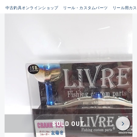
イシグロ鳴海店
中古釣具オンラインショップ
リール・カスタムパーツ
リール用カス
B
イシグロフレスポ鈴鹿店
使用感や傷はあるが全体的に
イシグロ津高茶屋店
綺麗な良品
イシグロ西春店
C
イシグロ中川かの里店
使用感や傷のある一般的な中
イシグロカインズモール彦根店
古品
イシグロ静岡中吉田店
C-
イシグロ名東引山店
かなり使用感があり、全体的
イシグロ豊田店
に目立つ傷が多い品
イシグロ豊橋向山店
イシグロ岐阜店
D
SOLD OUT
イシグロ高林店
著しく状態が悪いが使用はで