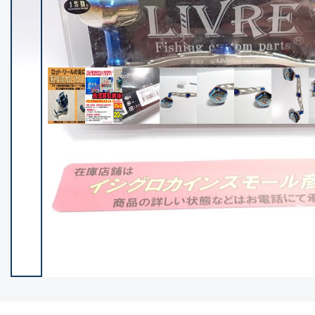
イシグロ御殿場店
イシグロ伊東店
ランク
(102194)
SA
(2947)
A
(17294)
B+
(12276)
B
(21953)
C
(38749)
C-
(5141)
D
(2195)
ランクについて