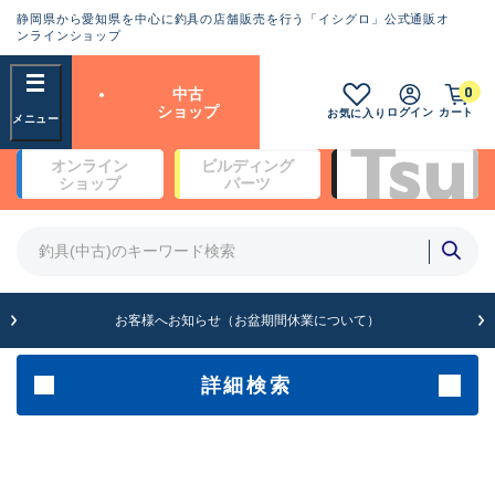
静岡県から愛知県を中心に釣具の店舗販売を行う「イシグロ」公式通販オ
ランクとは？
ンラインショップ
フリーワード
0
中古
SA
ショップ
ログイン
カート
お気に入り
新古品（メーカー問屋から仕
オンライン
ビルディング
入れた未使用品）
良
ショップ
パーツ
商品カテゴリ
※店頭展示時の置き傷が付いている
ものも含む
竿・ルアーロッド(4)
竿・ルアーロッド(64234)
リール・カスタムパーツ(35635)
A
ルアー・エギ(1807)
お客様へお知らせ（お盆期間休業について）
傷が極めて少ない極上品
その他・雑品(1061)
メーカー
詳細検索
B+
使用感や傷は少なく比較的美
店舗
品