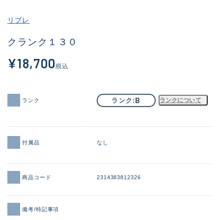
その他
リブレ
新商品
(1925)
クランク１３０
おすすめ
(171)
¥18,700
税込
値下げ品
(14304)
OH済
(936)
B
ランク
ランクについて
ランク
DCチェック済
(1333)
在庫有のみ
(22115)
付属品
なし
価格
商品コード
2314383812326
この条件で検索する
備考/特記事項