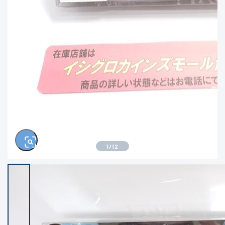
きるもの、改造品も含む
悪
イシグロ西尾店
イシグロ三河安城店
※ルアー、エギ、雑品、その他につきましては
ランク表記はございません。 状態は写真にて
ご確認ください。
イシグロ岡崎大樹寺店
イシグロ半田店
イシグロ岡崎若松店
イシグロ焼津店
イシグロ掛川店
イシグロ沼津店
1
/
12
イシグロ駿東柿田川店
イシグロ豊川店
イシグロ磐田店
イシグロ富士店