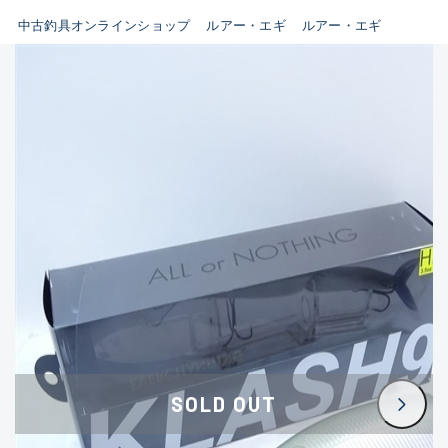
イシグロ鳴海店
中古釣具オンラインショップ
ルアー・エギ
ルアー・エギ
B
イシグロフレスポ鈴鹿店
使用感や傷はあるが全体的に
イシグロ津高茶屋店
綺麗な良品
イシグロ西春店
C
イシグロ中川かの里店
使用感や傷のある一般的な中
イシグロカインズモール彦根店
古品
イシグロ静岡中吉田店
C-
イシグロ名東引山店
かなり使用感があり、全体的
イシグロ豊田店
に目立つ傷が多い品
イシグロ豊橋向山店
イシグロ岐阜店
D
SOLD OUT
イシグロ高林店
著しく状態が悪いが使用はで