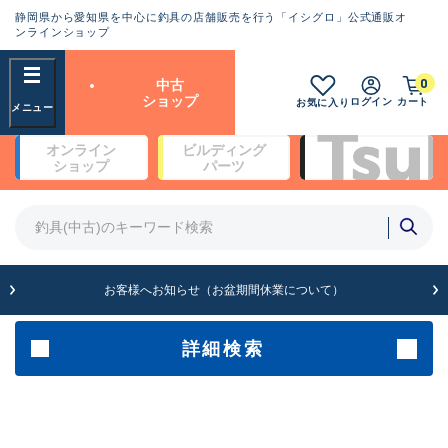
静岡県から愛知県を中心に釣具の店舗販売を行う「イシグロ」公式通販オ
ランクとは？
ンラインショップ
フリーワード
0
中古
SA
ショップ
ログイン
カート
お気に入り
新古品（メーカー問屋から仕
オンライン
ビルディング
入れた未使用品）
良
ショップ
パーツ
商品カテゴリ
※店頭展示時の置き傷が付いている
ものも含む
竿・ルアーロッド(4)
竿・ルアーロッド(64193)
リール・カスタムパーツ(35610)
A
ルアー・エギ(1807)
お客様へお知らせ（お盆期間休業について）
傷が極めて少ない極上品
その他・雑品(1061)
メーカー
詳細検索
B+
使用感や傷は少なく比較的美
店舗
品