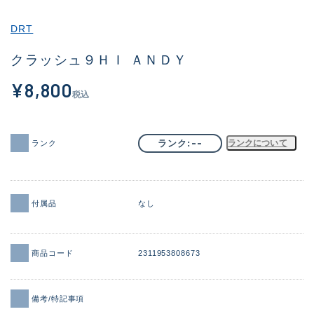
その他
DRT
新商品
(1859)
クラッシュ９ＨＩ ＡＮＤＹ
おすすめ
(161)
¥8,800
税込
値下げ品
(14304)
OH済
(933)
--
ランク
ランクについて
ランク
DCチェック済
(1330)
在庫有のみ
(22096)
付属品
なし
価格
商品コード
2311953808673
この条件で検索する
備考/特記事項