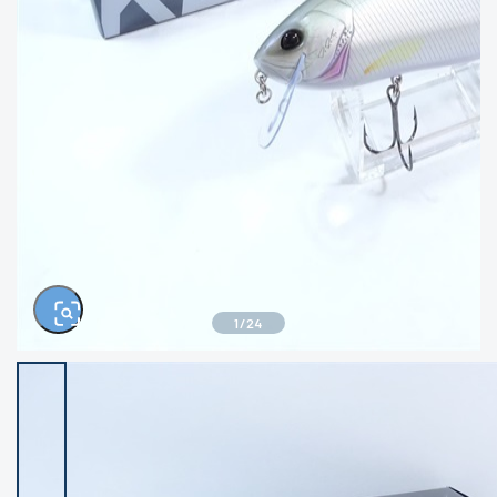
きるもの、改造品も含む
悪
イシグロ西尾店
イシグロ三河安城店
※ルアー、エギ、雑品、その他につきましては
ランク表記はございません。 状態は写真にて
ご確認ください。
イシグロ岡崎大樹寺店
イシグロ半田店
イシグロ岡崎若松店
イシグロ焼津店
イシグロ掛川店
イシグロ沼津店
1
/
24
イシグロ駿東柿田川店
イシグロ豊川店
イシグロ磐田店
イシグロ富士店