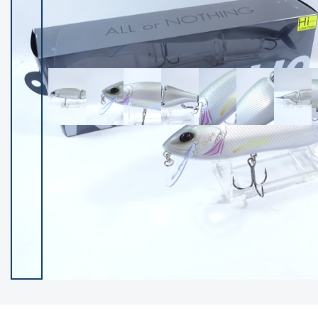
イシグロ御殿場店
イシグロ伊東店
ランク
(102128)
SA
(2946)
A
(17275)
B+
(12269)
B
(21945)
C
(38727)
C-
(5135)
D
(2192)
ランクについて