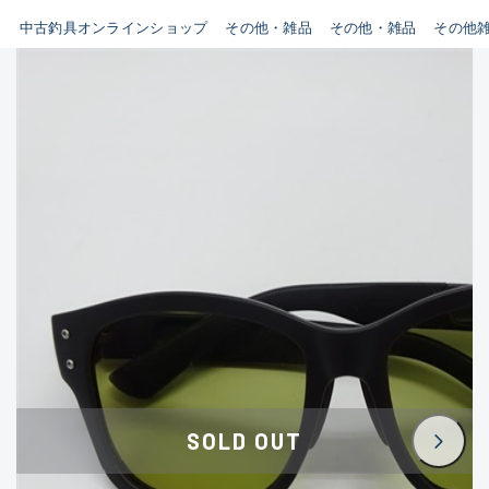
イシグロ鳴海店
中古釣具オンラインショップ
その他・雑品
その他・雑品
その他
B
イシグロフレスポ鈴鹿店
使用感や傷はあるが全体的に
イシグロ津高茶屋店
綺麗な良品
イシグロ西春店
C
イシグロ中川かの里店
使用感や傷のある一般的な中
イシグロカインズモール彦根店
古品
イシグロ静岡中吉田店
C-
イシグロ名東引山店
かなり使用感があり、全体的
イシグロ豊田店
に目立つ傷が多い品
イシグロ豊橋向山店
イシグロ岐阜店
D
SOLD OUT
イシグロ高林店
著しく状態が悪いが使用はで