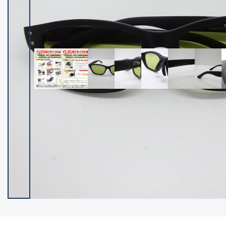
イシグロ御殿場店
イシグロ伊東店
ランク
(102119)
SA
(2946)
A
(17275)
B+
(12268)
B
(21943)
C
(38721)
C-
(5135)
D
(2192)
ランクについて