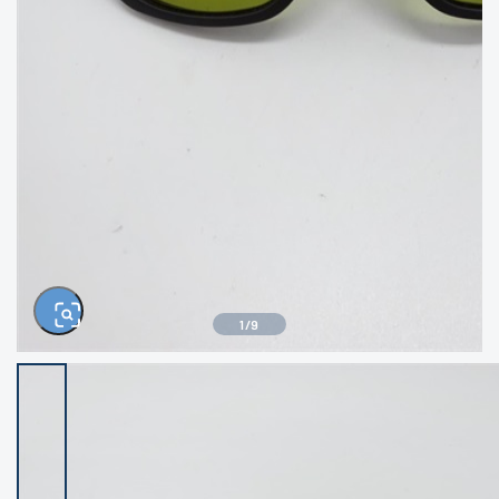
きるもの、改造品も含む
悪
イシグロ西尾店
イシグロ三河安城店
※ルアー、エギ、雑品、その他につきましては
ランク表記はございません。 状態は写真にて
ご確認ください。
イシグロ岡崎大樹寺店
イシグロ半田店
イシグロ岡崎若松店
イシグロ焼津店
イシグロ掛川店
イシグロ沼津店
1
/
9
イシグロ駿東柿田川店
イシグロ豊川店
イシグロ磐田店
イシグロ富士店