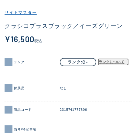
その他
サイトマスター
新商品
(1998)
クラシコプラスブラック／イーズグリーン
おすすめ
(177)
¥16,500
税込
値下げ品
(14305)
OH済
(933)
C-
ランク
ランクについて
ランク
DCチェック済
(1328)
在庫有のみ
(22156)
付属品
なし
価格
商品コード
2315741777806
この条件で検索する
備考/特記事項