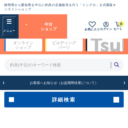
静岡県から愛知県を中心に釣具の店舗販売を行う「イシグロ」公式通販オ
ランクとは？
ンラインショップ
フリーワード
0
中古
SA
ショップ
ログイン
カート
お気に入り
新古品（メーカー問屋から仕
オンライン
ビルディング
入れた未使用品）
良
ショップ
パーツ
商品カテゴリ
※店頭展示時の置き傷が付いている
ものも含む
竿・ルアーロッド(4)
竿・ルアーロッド(64190)
リール・カスタムパーツ(35604)
A
ルアー・エギ(1807)
お客様へお知らせ（お盆期間休業について）
傷が極めて少ない極上品
その他・雑品(1061)
メーカー
詳細検索
B+
使用感や傷は少なく比較的美
店舗
品