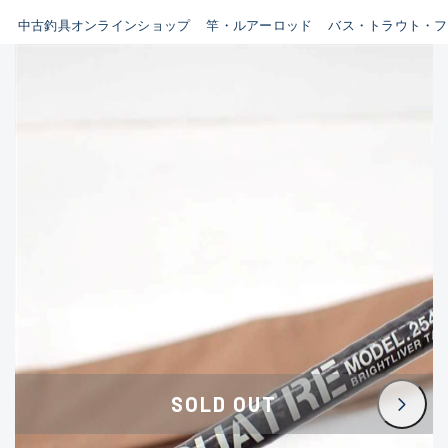
イシグロ鳴海店
中古釣具オンラインショップ
竿・ルアーロッド
バス・トラウト・フ
B
イシグロフレスポ鈴鹿店
使用感や傷はあるが全体的に
イシグロ津高茶屋店
綺麗な良品
イシグロ西春店
C
イシグロ中川かの里店
使用感や傷のある一般的な中
イシグロカインズモール彦根店
古品
イシグロ静岡中吉田店
C-
イシグロ名東引山店
かなり使用感があり、全体的
イシグロ豊田店
に目立つ傷が多い品
イシグロ豊橋向山店
イシグロ岐阜店
D
SOLD OUT
イシグロ高林店
著しく状態が悪いが使用はで