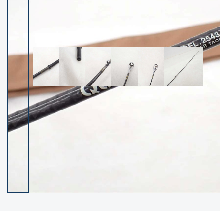
イシグロ御殿場店
イシグロ伊東店
ランク
(102400)
SA
(2953)
A
(17318)
B+
(12301)
B
(21990)
C
(38837)
C-
(5150)
D
(2205)
ランクについて