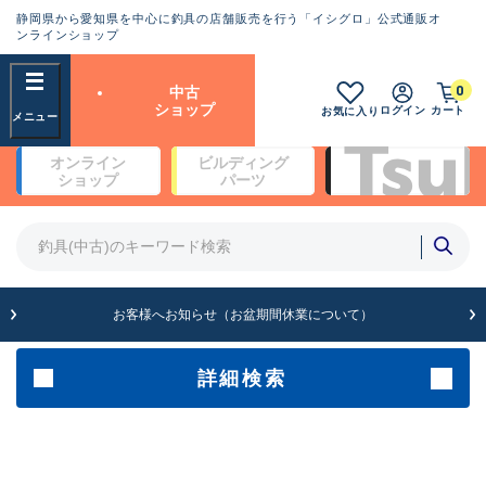
静岡県から愛知県を中心に釣具の店舗販売を行う「イシグロ」公式通販オ
ランクとは？
ンラインショップ
フリーワード
0
中古
SA
ショップ
ログイン
カート
お気に入り
新古品（メーカー問屋から仕
オンライン
ビルディング
入れた未使用品）
良
ショップ
パーツ
商品カテゴリ
※店頭展示時の置き傷が付いている
ものも含む
竿・ルアーロッド(4)
竿・ルアーロッド(64369)
リール・カスタムパーツ(35700)
A
ルアー・エギ(1811)
お客様へお知らせ（お盆期間休業について）
傷が極めて少ない極上品
その他・雑品(1063)
メーカー
詳細検索
B+
使用感や傷は少なく比較的美
店舗
品