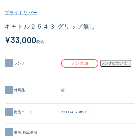
その他
ブライトリバー
新商品
(1956)
キャトル２５４３ グリップ無し
おすすめ
(164)
¥33,000
税込
値下げ品
(14301)
OH済
(936)
A
ランク
ランクについて
ランク
DCチェック済
(1337)
在庫有のみ
(21991)
付属品
袋
価格
商品コード
2311743738579
この条件で検索する
備考/特記事項