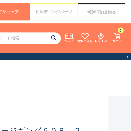
古
ショップ
ビルディング
パーツ
0
ログイン
カート
ヘルプ
お気に入り
ロージギング６０Ｂ－２