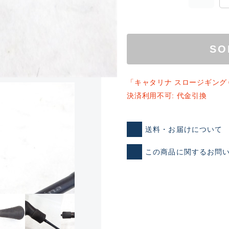
SO
「キャタリナ スロージギング
決済利用不可: 代金引換
ランクとは？
送料・お届けについて
この商品に関するお問
新古品（メーカー問屋から
品）
SA
※店頭展示時の置き傷が付いて
傷が極めて少ない極上品
A