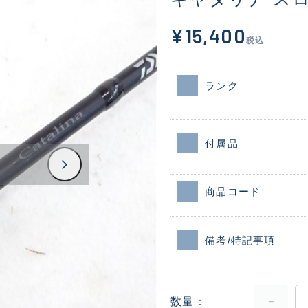
¥15,400
税込
ランク
付属品
商品コード
備考/特記事項
数量