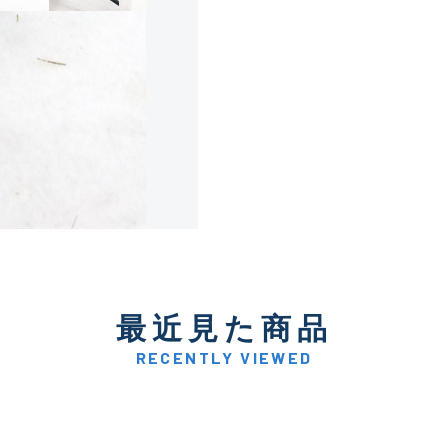
使用感や傷は少なく比較的
B+
使用感や傷はあるが全体的
B
使用感や傷のある一般的な
C
かなり使用感があり、全体
最近見た商品
C-
い品
RECENTLY VIEWED
著しく状態が悪いが使用は
D
品も含む