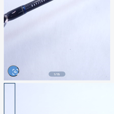
きるもの、改造品も含む
悪
イシグロ西尾店
イシグロ三河安城店
※ルアー、エギ、雑品、その他につきましては
ランク表記はございません。 状態は写真にて
ご確認ください。
イシグロ半田店
イシグロ岡崎大樹寺店
イシグロ岡崎若松店
イシグロ焼津店
イシグロ掛川店
イシグロ沼津店
1
/
15
イシグロ駿東柿田川店
イシグロ豊川店
イシグロ磐田店
イシグロ富士店