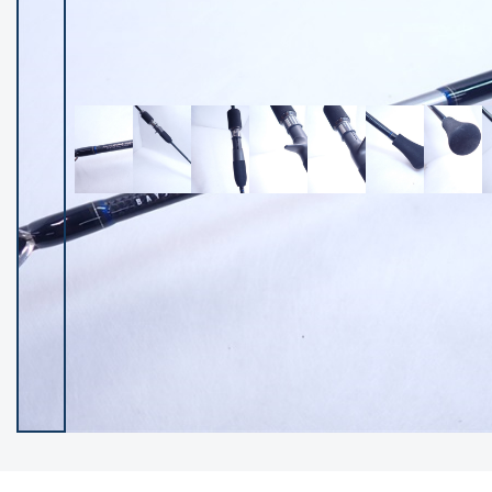
イシグロ御殿場店
イシグロ伊東店
ランク
(102419)
SA
(2957)
A
(17321)
B+
(12303)
B
(21995)
C
(38842)
C-
(5150)
D
(2205)
ランクについて