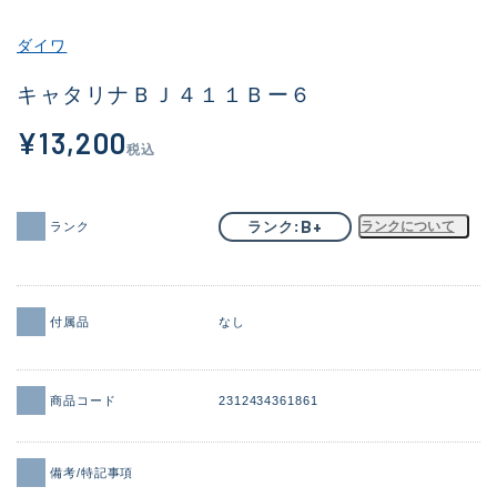
その他
ダイワ
新商品
(1975)
キャタリナＢＪ４１１Ｂー６
おすすめ
(164)
¥13,200
税込
値下げ品
(14300)
OH済
(936)
B+
ランク
ランクについて
ランク
DCチェック済
(1337)
在庫有のみ
(21976)
付属品
なし
価格
商品コード
2312434361861
この条件で検索する
備考/特記事項