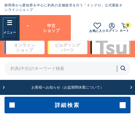
静岡県から愛知県を中心に釣具の店舗販売を行う「イシグロ」公式通販オ
ランクとは？
ンラインショップ
フリーワード
0
中古
SA
ショップ
ログイン
カート
お気に入り
新古品（メーカー問屋から仕
オンライン
ビルディング
入れた未使用品）
良
ショップ
パーツ
商品カテゴリ
※店頭展示時の置き傷が付いている
ものも含む
竿・ルアーロッド(5)
竿・ルアーロッド(64387)
リール・カスタムパーツ(35700)
A
ルアー・エギ(1811)
お客様へお知らせ（お盆期間休業について）
傷が極めて少ない極上品
その他・雑品(1063)
メーカー
詳細検索
B+
使用感や傷は少なく比較的美
店舗
品