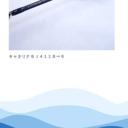
キャタリナＢＪ４１１Ｂー６