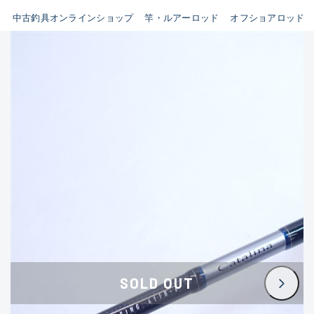
イシグロ鳴海店
中古釣具オンラインショップ
竿・ルアーロッド
オフショアロッド
B
イシグロフレスポ鈴鹿店
使用感や傷はあるが全体的に
イシグロ津高茶屋店
綺麗な良品
イシグロ西春店
C
イシグロ中川かの里店
使用感や傷のある一般的な中
イシグロカインズモール彦根店
古品
イシグロ静岡中吉田店
C-
イシグロ名東引山店
かなり使用感があり、全体的
イシグロ豊田店
に目立つ傷が多い品
イシグロ豊橋向山店
イシグロ岐阜店
D
SOLD OUT
イシグロ高林店
著しく状態が悪いが使用はで