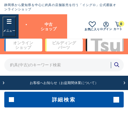
静岡県から愛知県を中心に釣具の店舗販売を行う「イシグロ」公式通販オ
ランクとは？
ンラインショップ
フリーワード
0
中古
SA
ショップ
ログイン
カート
お気に入り
新古品（メーカー問屋から仕
オンライン
ビルディング
入れた未使用品）
良
ショップ
パーツ
商品カテゴリ
※店頭展示時の置き傷が付いている
ものも含む
竿・ルアーロッド(4)
竿・ルアーロッド(64190)
リール・カスタムパーツ(35604)
A
ルアー・エギ(1807)
お客様へお知らせ（お盆期間休業について）
傷が極めて少ない極上品
その他・雑品(1061)
メーカー
詳細検索
B+
使用感や傷は少なく比較的美
店舗
品