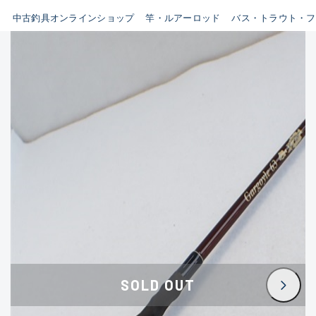
イシグロ鳴海店
中古釣具オンラインショップ
竿・ルアーロッド
バス・トラウト・フ
B
イシグロフレスポ鈴鹿店
使用感や傷はあるが全体的に
イシグロ津高茶屋店
綺麗な良品
イシグロ西春店
C
イシグロ中川かの里店
使用感や傷のある一般的な中
イシグロカインズモール彦根店
古品
イシグロ静岡中吉田店
C-
イシグロ名東引山店
かなり使用感があり、全体的
イシグロ豊田店
に目立つ傷が多い品
イシグロ豊橋向山店
イシグロ岐阜店
D
SOLD OUT
イシグロ高林店
著しく状態が悪いが使用はで