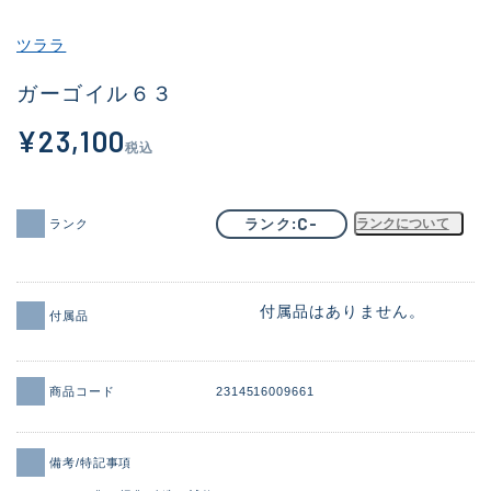
その他
ツララ
新商品
(1851)
ガーゴイル６３
おすすめ
(160)
¥23,100
税込
値下げ品
(14305)
OH済
(933)
C-
ランク
ランクについて
ランク
DCチェック済
(1328)
在庫有のみ
(22149)
付属品はありません。
付属品
価格
商品コード
2314516009661
この条件で検索する
備考/特記事項