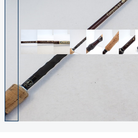
イシグロ御殿場店
イシグロ伊東店
ランク
(102119)
SA
(2946)
A
(17275)
B+
(12268)
B
(21943)
C
(38721)
C-
(5135)
D
(2192)
ランクについて