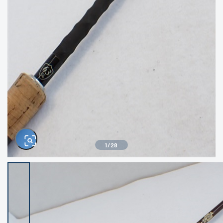
きるもの、改造品も含む
悪
イシグロ西尾店
イシグロ三河安城店
※ルアー、エギ、雑品、その他につきましては
ランク表記はございません。 状態は写真にて
ご確認ください。
イシグロ岡崎大樹寺店
イシグロ半田店
イシグロ岡崎若松店
イシグロ焼津店
イシグロ掛川店
イシグロ沼津店
1
/
28
イシグロ駿東柿田川店
イシグロ豊川店
イシグロ磐田店
イシグロ富士店