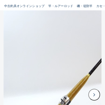
イシグロ鳴海店
中古釣具オンラインショップ
竿・ルアーロッド
磯・堤防竿
カセ
B
イシグロフレスポ鈴鹿店
使用感や傷はあるが全体的に
イシグロ津高茶屋店
綺麗な良品
イシグロ西春店
C
イシグロ中川かの里店
使用感や傷のある一般的な中
イシグロカインズモール彦根店
古品
イシグロ静岡中吉田店
C-
イシグロ名東引山店
かなり使用感があり、全体的
イシグロ豊田店
に目立つ傷が多い品
イシグロ豊橋向山店
イシグロ岐阜店
D
イシグロ高林店
著しく状態が悪いが使用はで