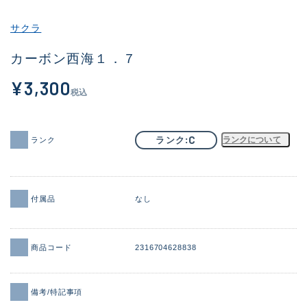
その他
サクラ
新商品
(1925)
カーボン西海１．７
おすすめ
(171)
¥3,300
税込
値下げ品
(14304)
OH済
(936)
C
ランク
ランクについて
ランク
DCチェック済
(1333)
在庫有のみ
(22115)
付属品
なし
価格
商品コード
2316704628838
この条件で検索する
備考/特記事項