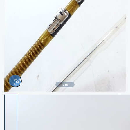
きるもの、改造品も含む
悪
イシグロ西尾店
イシグロ三河安城店
※ルアー、エギ、雑品、その他につきましては
ランク表記はございません。 状態は写真にて
ご確認ください。
イシグロ岡崎大樹寺店
イシグロ半田店
イシグロ岡崎若松店
イシグロ焼津店
イシグロ掛川店
イシグロ沼津店
1
/
19
イシグロ駿東柿田川店
イシグロ豊川店
イシグロ磐田店
イシグロ富士店