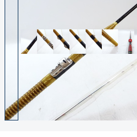
イシグロ御殿場店
イシグロ伊東店
ランク
(102194)
SA
(2947)
A
(17294)
B+
(12276)
B
(21953)
C
(38749)
C-
(5141)
D
(2195)
ランクについて