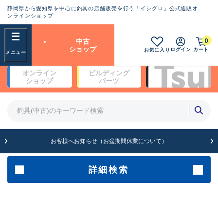
静岡県から愛知県を中心に釣具の店舗販売を行う「イシグロ」公式通販オ
ランクとは？
ンラインショップ
フリーワード
0
中古
SA
ショップ
ログイン
カート
お気に入り
新古品（メーカー問屋から仕
オンライン
ビルディング
入れた未使用品）
良
ショップ
パーツ
商品カテゴリ
※店頭展示時の置き傷が付いている
ものも含む
竿・ルアーロッド(4)
竿・ルアーロッド(64234)
リール・カスタムパーツ(35635)
A
ルアー・エギ(1807)
お客様へお知らせ（お盆期間休業について）
傷が極めて少ない極上品
その他・雑品(1061)
メーカー
詳細検索
B+
使用感や傷は少なく比較的美
店舗
品