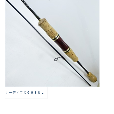
悪
カーディフＸ６６ＳＵＬ