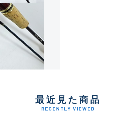
使用感や傷は少なく比較的
B+
使用感や傷はあるが全体的
B
使用感や傷のある一般的な
C
かなり使用感があり、全体
最近見た商品
C-
い品
RECENTLY VIEWED
著しく状態が悪いが使用は
D
品も含む