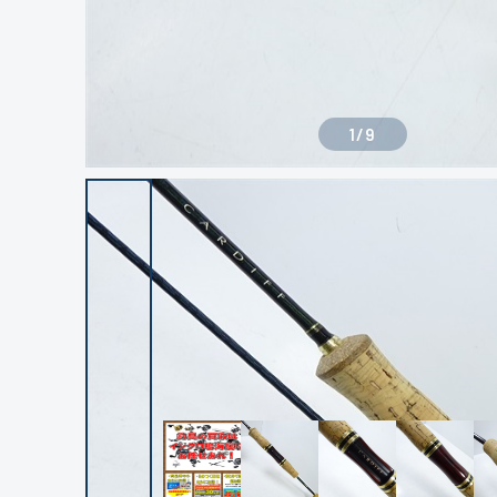
1
/
9
良