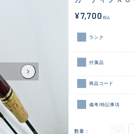
¥7,700
税込
ランク
付属品
商品コード
備考/特記事項
数量