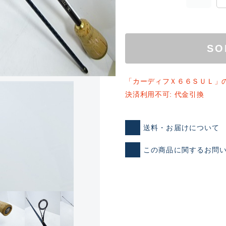
SO
「カーディフＸ６６ＳＵＬ」
決済利用不可: 代金引換
ランクとは？
送料・お届けについて
この商品に関するお問
新古品（メーカー問屋から
品）
SA
※店頭展示時の置き傷が付いて
傷が極めて少ない極上品
A