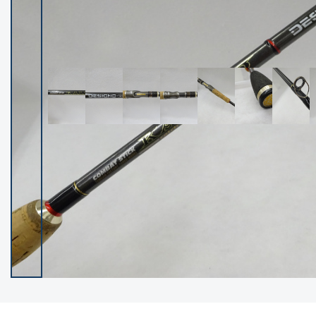
イシグロ御殿場店
イシグロ伊東店
ランク
(102538)
SA
(2966)
A
(17341)
B+
(12322)
B
(22013)
C
(38877)
C-
(5167)
D
(2205)
ランクについて