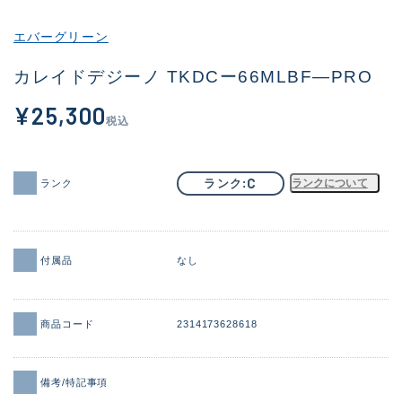
その他
エバーグリーン
新商品
(2000)
カレイドデジーノ TKDCー66MLBF―PRO
おすすめ
(172)
¥25,300
税込
値下げ品
(14299)
OH済
(943)
C
ランク
ランクについて
ランク
DCチェック済
(1339)
在庫有のみ
(21936)
付属品
なし
価格
商品コード
2314173628618
この条件で検索する
備考/特記事項