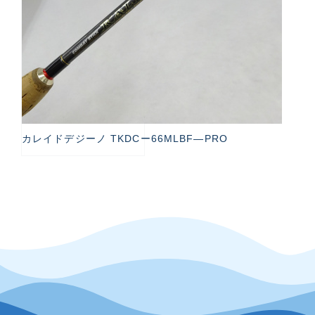
カレイドデジーノ TKDCー66MLBF―PRO