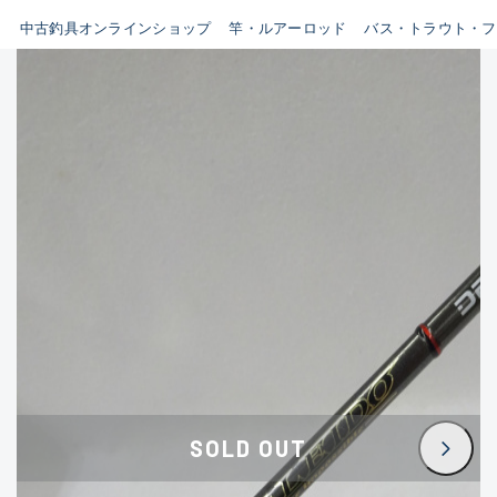
イシグロ鳴海店
中古釣具オンラインショップ
竿・ルアーロッド
バス・トラウト・フ
B
イシグロフレスポ鈴鹿店
使用感や傷はあるが全体的に
イシグロ津高茶屋店
綺麗な良品
イシグロ西春店
C
イシグロ中川かの里店
使用感や傷のある一般的な中
イシグロカインズモール彦根店
古品
イシグロ静岡中吉田店
C-
イシグロ名東引山店
かなり使用感があり、全体的
イシグロ豊田店
に目立つ傷が多い品
イシグロ豊橋向山店
イシグロ岐阜店
D
SOLD OUT
イシグロ高林店
著しく状態が悪いが使用はで