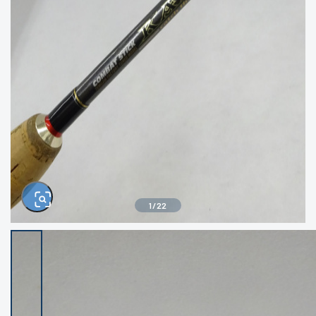
きるもの、改造品も含む
悪
イシグロ西尾店
イシグロ三河安城店
※ルアー、エギ、雑品、その他につきましては
ランク表記はございません。 状態は写真にて
ご確認ください。
イシグロ半田店
イシグロ岡崎若松店
イシグロ岡崎大樹寺店
イシグロ焼津店
イシグロ掛川店
イシグロ沼津店
1
/
22
イシグロ駿東柿田川店
イシグロ豊川店
イシグロ磐田店
イシグロ富士店