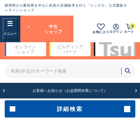
静岡県から愛知県を中心に釣具の店舗販売を行う「イシグロ」公式通販オ
ランクとは？
ンラインショップ
フリーワード
0
中古
SA
ショップ
ログイン
カート
お気に入り
新古品（メーカー問屋から仕
オンライン
ビルディング
入れた未使用品）
良
ショップ
パーツ
商品カテゴリ
※店頭展示時の置き傷が付いている
ものも含む
竿・ルアーロッド(5)
竿・ルアーロッド(64430)
リール・カスタムパーツ(35772)
A
ルアー・エギ(1812)
お客様へお知らせ（お盆期間休業について）
傷が極めて少ない極上品
その他・雑品(1066)
メーカー
詳細検索
B+
使用感や傷は少なく比較的美
店舗
品