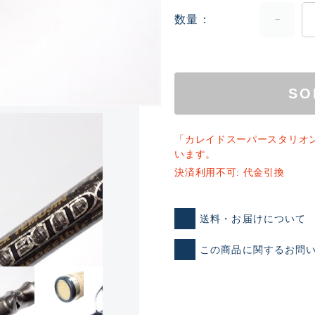
数量
SO
「カレイドスーパースタリオ
ランクとは？
います。
決済利用不可: 代金引換
新古品（メーカー問屋から
送料・お届けについて
品）
SA
この商品に関するお問
※店頭展示時の置き傷が付いて
傷が極めて少ない極上品
A