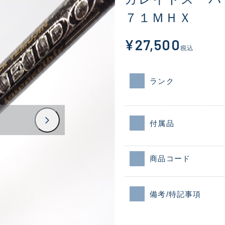
７１ＭＨＸ
¥27,500
税込
ランク
付属品
商品コード
備考/特記事項