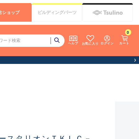
古
ショップ
ビルディング
パーツ
0
ログイン
カート
ヘルプ
お気に入り
ースタリオンＴＫＬＣ－