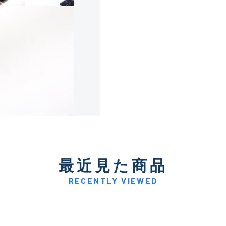
使用感や傷は少なく比較的
B+
使用感や傷はあるが全体的
B
使用感や傷のある一般的な
C
かなり使用感があり、全体
最近見た商品
C-
い品
RECENTLY VIEWED
著しく状態が悪いが使用は
D
品も含む