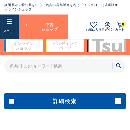
静岡県から愛知県を中心に釣具の店舗販売を行う「イシグロ」公式通販オ
ランクとは？
ンラインショップ
フリーワード
0
中古
SA
ショップ
ログイン
カート
お気に入り
新古品（メーカー問屋から仕
オンライン
ビルディング
入れた未使用品）
良
ショップ
パーツ
商品カテゴリ
※店頭展示時の置き傷が付いている
ものも含む
竿・ルアーロッド(4)
竿・ルアーロッド(64278)
リール・カスタムパーツ(35665)
A
ルアー・エギ(1811)
傷が極めて少ない極上品
その他・雑品(1063)
メーカー
詳細検索
B+
使用感や傷は少なく比較的美
店舗
品