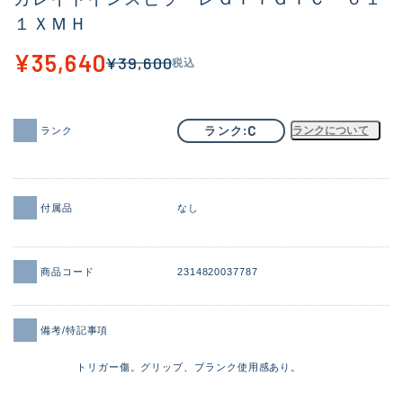
１ＸＭＨ
イシグロ御殿場店
¥35,640
イシグロ伊東店
¥39,600
税込
ランク
(102277)
C
ランク
ランクについて
ランク
SA
(2950)
A
(17306)
B+
(12285)
付属品
なし
B
(21972)
商品コード
2314820037787
C
(38778)
C-
(5144)
備考/特記事項
D
(2197)
トリガー傷。グリップ、ブランク使用感あり。
ランクについて