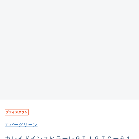
きるもの、改造品も含む
悪
イシグロ西尾店
イシグロ三河安城店
※ルアー、エギ、雑品、その他につきましては
ランク表記はございません。 状態は写真にて
ご確認ください。
イシグロ岡崎大樹寺店
イシグロ半田店
イシグロ岡崎若松店
イシグロ焼津店
イシグロ掛川店
イシグロ沼津店
イシグロ駿東柿田川店
イシグロ豊川店
イシグロ磐田店
エバーグリーン
イシグロ富士店
カレイドインスピラーレＧＴＩＧＴＣー６１