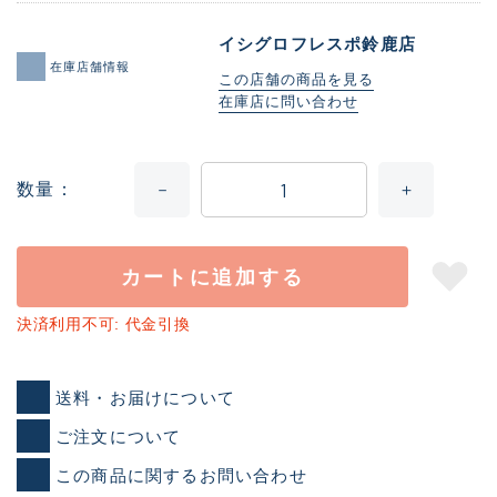
その他
イシグロフレスポ鈴鹿店
在庫店舗情報
この店舗の商品を見る
新商品
(1930)
在庫店に問い合わせ
おすすめ
(172)
値下げ品
(14303)
数量
OH済
(936)
DCチェック済
(1336)
カートに追加する
在庫有のみ
(22025)
決済利用不可: 代金引換
価格
送料・お届けについて
ご注文について
この条件で検索する
この商品に関するお問い合わせ