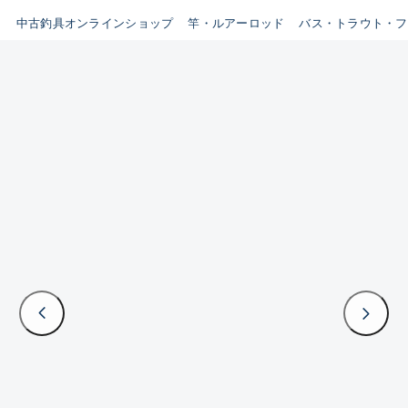
イシグロ鳴海店
中古釣具オンラインショップ
竿・ルアーロッド
バス・トラウト・フ
B
イシグロフレスポ鈴鹿店
使用感や傷はあるが全体的に
イシグロ津高茶屋店
綺麗な良品
イシグロ西春店
C
イシグロカインズモール彦根店
使用感や傷のある一般的な中
イシグロ中川かの里店
古品
イシグロ静岡中吉田店
C-
イシグロ名東引山店
かなり使用感があり、全体的
イシグロ豊田店
に目立つ傷が多い品
イシグロ豊橋向山店
イシグロ岐阜店
D
イシグロ高林店
著しく状態が悪いが使用はで