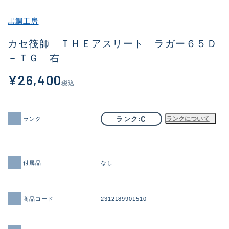
その他
黒鯛工房
新商品
(2012)
カセ筏師 ＴＨＥアスリート ラガー６５Ｄ
－ＴＧ 右
おすすめ
(175)
¥26,400
値下げ品
(14299)
税込
OH済
(943)
DCチェック済
(1339)
C
ランク
ランクについて
ランク
在庫有のみ
(21907)
価格
付属品
なし
商品コード
2312189901510
この条件で検索する