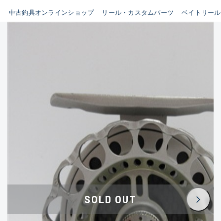
イシグロ鳴海店
中古釣具オンラインショップ
リール・カスタムパーツ
ベイトリール
B
イシグロフレスポ鈴鹿店
使用感や傷はあるが全体的に
イシグロ津高茶屋店
綺麗な良品
イシグロ西春店
C
イシグロ中川かの里店
使用感や傷のある一般的な中
イシグロカインズモール彦根店
古品
イシグロ静岡中吉田店
C-
イシグロ名東引山店
かなり使用感があり、全体的
イシグロ豊田店
に目立つ傷が多い品
イシグロ豊橋向山店
イシグロ岐阜店
D
SOLD OUT
イシグロ高林店
著しく状態が悪いが使用はで