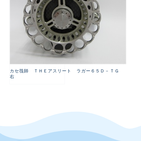
カセ筏師 ＴＨＥアスリート ラガー６５Ｄ－ＴＧ
右