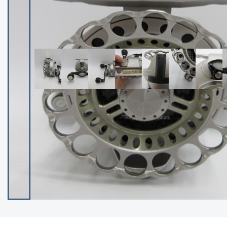
イシグロ御殿場店
イシグロ伊東店
ランク
(102550)
SA
(2966)
A
(17343)
B+
(12325)
B
(22014)
C
(38880)
C-
(5168)
D
(2206)
ランクについて