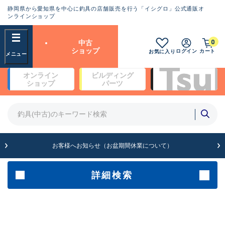
静岡県から愛知県を中心に釣具の店舗販売を行う「イシグロ」公式通販オ
ランクとは？
ンラインショップ
フリーワード
0
中古
SA
ショップ
ログイン
カート
お気に入り
新古品（メーカー問屋から仕
オンライン
ビルディング
入れた未使用品）
良
ショップ
パーツ
商品カテゴリ
※店頭展示時の置き傷が付いている
ものも含む
竿・ルアーロッド(5)
竿・ルアーロッド(64434)
リール・カスタムパーツ(35778)
A
ルアー・エギ(1812)
お客様へお知らせ（お盆期間休業について）
傷が極めて少ない極上品
その他・雑品(1068)
メーカー
詳細検索
B+
使用感や傷は少なく比較的美
店舗
品