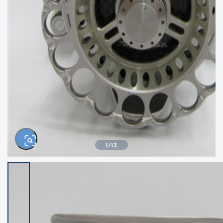
きるもの、改造品も含む
悪
イシグロ西尾店
イシグロ三河安城店
※ルアー、エギ、雑品、その他につきましては
ランク表記はございません。 状態は写真にて
ご確認ください。
イシグロ半田店
イシグロ岡崎若松店
イシグロ岡崎大樹寺店
イシグロ焼津店
イシグロ掛川店
イシグロ沼津店
1
/
13
イシグロ駿東柿田川店
イシグロ豊川店
イシグロ磐田店
イシグロ富士店