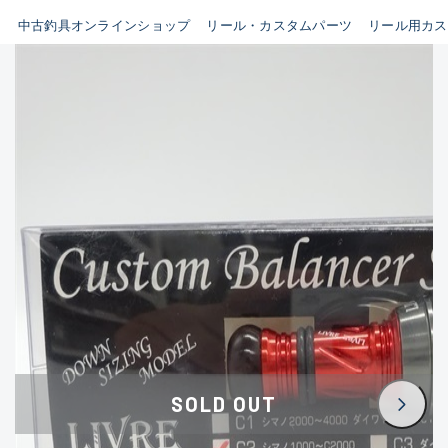
イシグロ鳴海店
中古釣具オンラインショップ
リール・カスタムパーツ
リール用カス
B
イシグロフレスポ鈴鹿店
使用感や傷はあるが全体的に
イシグロ津高茶屋店
綺麗な良品
イシグロ西春店
C
イシグロカインズモール彦根店
使用感や傷のある一般的な中
イシグロ中川かの里店
古品
イシグロ静岡中吉田店
C-
イシグロ名東引山店
かなり使用感があり、全体的
イシグロ豊田店
に目立つ傷が多い品
イシグロ豊橋向山店
イシグロ岐阜店
D
SOLD OUT
イシグロ高林店
著しく状態が悪いが使用はで