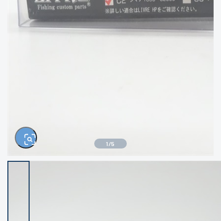
きるもの、改造品も含む
悪
イシグロ西尾店
イシグロ三河安城店
※ルアー、エギ、雑品、その他につきましては
ランク表記はございません。 状態は写真にて
ご確認ください。
イシグロ岡崎大樹寺店
イシグロ半田店
イシグロ岡崎若松店
イシグロ焼津店
イシグロ掛川店
イシグロ沼津店
1
/
5
イシグロ駿東柿田川店
イシグロ豊川店
イシグロ磐田店
イシグロ富士店