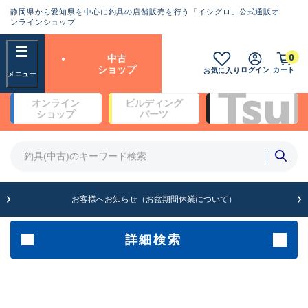
静岡県から愛知県を中心に釣具の店舗販売を行う「イシグロ」公式通販オ
ランクとは？
ンラインショップ
フリーワード
0
中古
SA
ショップ
ログイン
カート
お気に入り
新古品（メーカー問屋から仕
オンライン
ビルディング
入れた未使用品）
良
ショップ
パーツ
商品カテゴリ
※店頭展示時の置き傷が付いている
ものも含む
竿・ルアーロッド(4)
竿・ルアーロッド(64262)
リール・カスタムパーツ(35650)
A
ルアー・エギ(1807)
お客様へお知らせ（お盆期間休業について）
傷が極めて少ない極上品
その他・雑品(1061)
メーカー
詳細検索
B+
使用感や傷は少なく比較的美
店舗
品