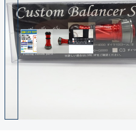
イシグロ御殿場店
イシグロ伊東店
ランク
(102237)
SA
(2950)
A
(17300)
B+
(12281)
B
(21962)
C
(38766)
C-
(5142)
D
(2197)
ランクについて