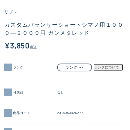
その他
リブレ
新商品
(1886)
カスタムバランサーショートシマノ用１００
０―２０００用 ガンメタレッド
おすすめ
(156)
¥3,850
値下げ品
(14303)
税込
OH済
(936)
DCチェック済
(1336)
--
ランク
ランクについて
ランク
在庫有のみ
(22079)
価格
付属品
なし
商品コード
2315353426277
この条件で検索する