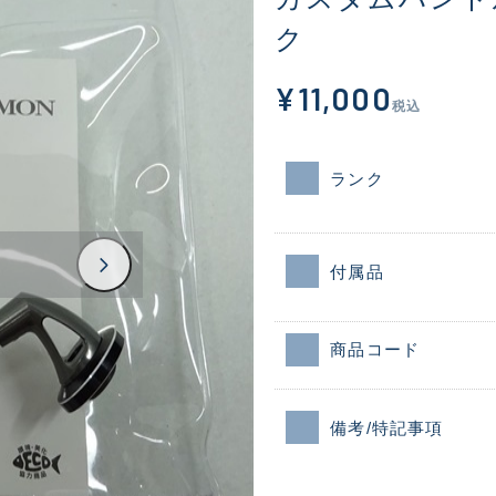
ク
¥11,000
税込
ランク
付属品
商品コード
備考/特記事項