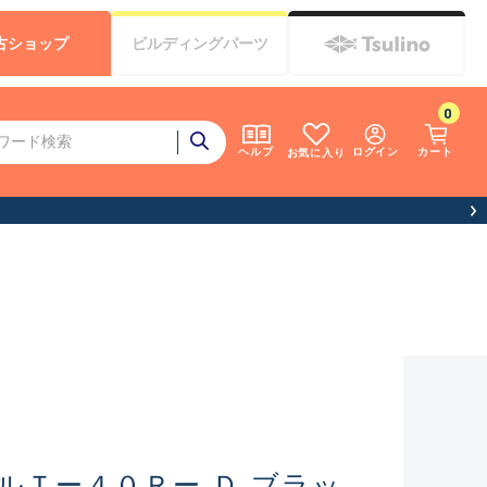
古
ショップ
ビルディング
パーツ
0
ログイン
カート
ヘルプ
お気に入り
について）
ルＴー４０Ｒー Ｄ ブラッ