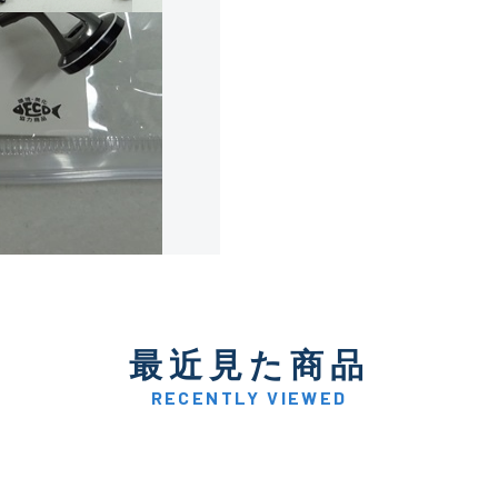
使用感や傷は少なく比較的
B+
使用感や傷はあるが全体的
B
使用感や傷のある一般的な
C
かなり使用感があり、全体
最近見た商品
C-
い品
RECENTLY VIEWED
著しく状態が悪いが使用は
D
品も含む