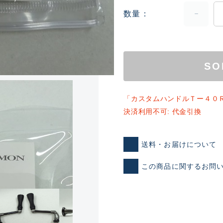
数量
SO
「カスタムハンドルＴー４０Ｒ
ランクとは？
決済利用不可: 代金引換
送料・お届けについて
新古品（メーカー問屋から
品）
この商品に関するお問
SA
※店頭展示時の置き傷が付いて
傷が極めて少ない極上品
A