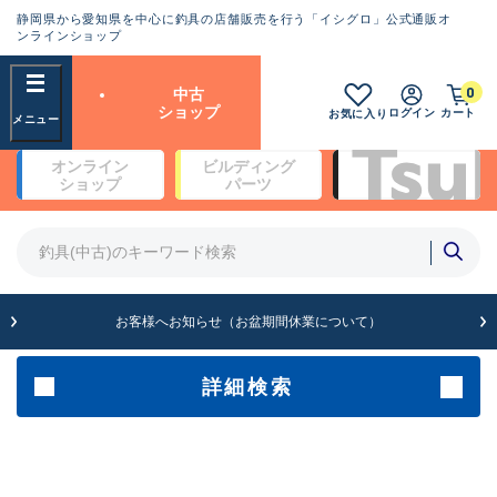
静岡県から愛知県を中心に釣具の店舗販売を行う「イシグロ」公式通販オ
ランクとは？
ンラインショップ
フリーワード
0
中古
SA
ショップ
ログイン
カート
お気に入り
新古品（メーカー問屋から仕
オンライン
ビルディング
入れた未使用品）
良
ショップ
パーツ
商品カテゴリ
※店頭展示時の置き傷が付いている
ものも含む
竿・ルアーロッド(4)
竿・ルアーロッド(64170)
リール・カスタムパーツ(35596)
A
ルアー・エギ(1807)
お客様へお知らせ（お盆期間休業について）
傷が極めて少ない極上品
その他・雑品(1061)
メーカー
詳細検索
B+
使用感や傷は少なく比較的美
店舗
品