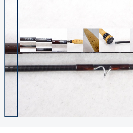
イシグロ御殿場店
イシグロ伊東店
ランク
(102091)
SA
(2940)
A
(17271)
B+
(12265)
B
(21942)
C
(38709)
C-
(5136)
D
(2191)
ランクについて