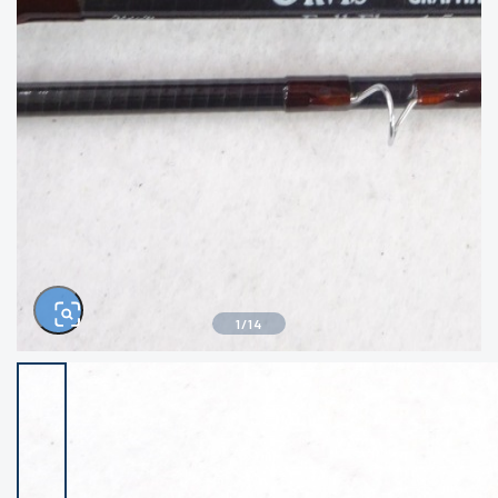
きるもの、改造品も含む
悪
イシグロ西尾店
イシグロ三河安城店
※ルアー、エギ、雑品、その他につきましては
ランク表記はございません。 状態は写真にて
ご確認ください。
イシグロ岡崎大樹寺店
イシグロ半田店
イシグロ岡崎若松店
イシグロ焼津店
イシグロ掛川店
イシグロ沼津店
1
/
14
イシグロ駿東柿田川店
イシグロ豊川店
イシグロ磐田店
イシグロ富士店