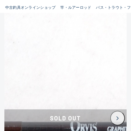
イシグロ鳴海店
中古釣具オンラインショップ
竿・ルアーロッド
バス・トラウト・フ
B
イシグロフレスポ鈴鹿店
使用感や傷はあるが全体的に
イシグロ津高茶屋店
綺麗な良品
イシグロ西春店
C
イシグロ中川かの里店
使用感や傷のある一般的な中
イシグロカインズモール彦根店
古品
イシグロ静岡中吉田店
C-
イシグロ名東引山店
かなり使用感があり、全体的
イシグロ豊田店
に目立つ傷が多い品
イシグロ豊橋向山店
イシグロ岐阜店
D
SOLD OUT
イシグロ高林店
著しく状態が悪いが使用はで