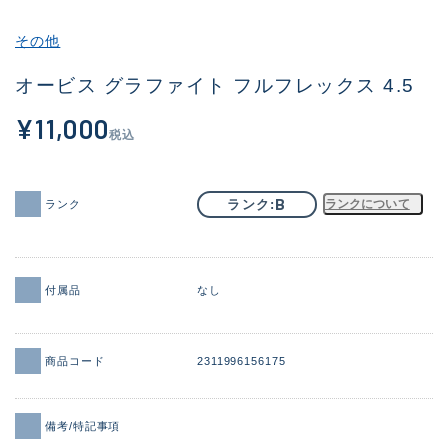
その他
その他
新商品
(1960)
オービス グラファイト フルフレックス 4.5
おすすめ
(170)
¥11,000
税込
値下げ品
(14306)
OH済
(933)
B
ランク
ランクについて
ランク
DCチェック済
(1329)
在庫有のみ
(22183)
付属品
なし
価格
商品コード
2311996156175
この条件で検索する
備考/特記事項