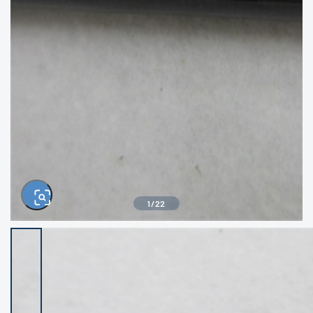
きるもの、改造品も含む
悪
イシグロ西尾店
イシグロ三河安城店
※ルアー、エギ、雑品、その他につきましては
ランク表記はございません。 状態は写真にて
ご確認ください。
イシグロ岡崎大樹寺店
イシグロ半田店
イシグロ岡崎若松店
イシグロ焼津店
イシグロ掛川店
イシグロ沼津店
1
/
22
イシグロ駿東柿田川店
イシグロ豊川店
イシグロ磐田店
イシグロ富士店