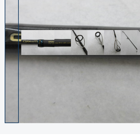
イシグロ御殿場店
イシグロ伊東店
ランク
(102101)
SA
(2940)
A
(17273)
B+
(12267)
B
(21944)
C
(38715)
C-
(5134)
D
(2191)
ランクについて