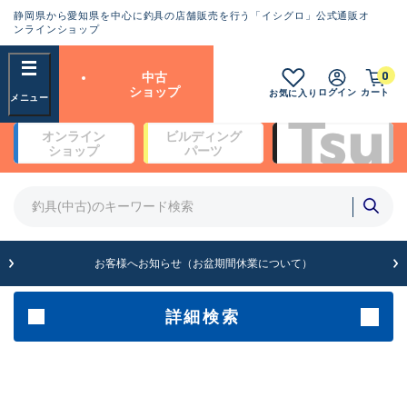
静岡県から愛知県を中心に釣具の店舗販売を行う「イシグロ」公式通販オ
ランクとは？
ンラインショップ
フリーワード
0
中古
SA
ショップ
ログイン
カート
お気に入り
新古品（メーカー問屋から仕
オンライン
ビルディング
入れた未使用品）
良
ショップ
パーツ
商品カテゴリ
※店頭展示時の置き傷が付いている
ものも含む
竿・ルアーロッド(4)
竿・ルアーロッド(64177)
リール・カスタムパーツ(35599)
A
ルアー・エギ(1807)
お客様へお知らせ（お盆期間休業について）
傷が極めて少ない極上品
その他・雑品(1061)
メーカー
詳細検索
B+
使用感や傷は少なく比較的美
店舗
品