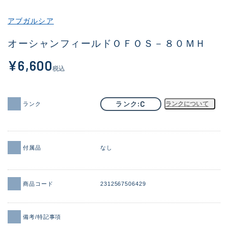
その他
アブガルシア
新商品
(1970)
オーシャンフィールドＯＦＯＳ－８０ＭＨ
おすすめ
(170)
¥6,600
税込
値下げ品
(14306)
OH済
(933)
C
ランク
ランクについて
ランク
DCチェック済
(1329)
在庫有のみ
(22169)
付属品
なし
価格
商品コード
2312567506429
この条件で検索する
備考/特記事項