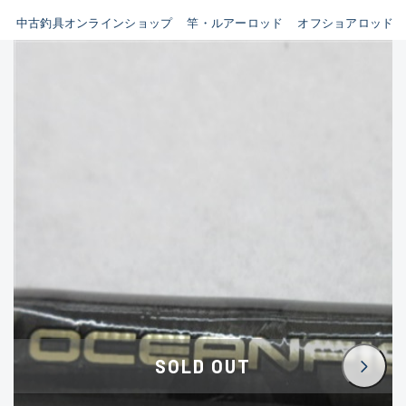
イシグロ鳴海店
中古釣具オンラインショップ
竿・ルアーロッド
オフショアロッド
B
イシグロフレスポ鈴鹿店
使用感や傷はあるが全体的に
イシグロ津高茶屋店
綺麗な良品
イシグロ西春店
C
イシグロ中川かの里店
使用感や傷のある一般的な中
イシグロカインズモール彦根店
古品
イシグロ静岡中吉田店
C-
イシグロ名東引山店
かなり使用感があり、全体的
イシグロ豊田店
に目立つ傷が多い品
イシグロ豊橋向山店
イシグロ岐阜店
D
SOLD OUT
イシグロ高林店
著しく状態が悪いが使用はで