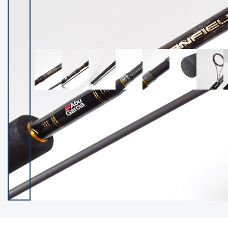
イシグロ御殿場店
イシグロ伊東店
ランク
(102212)
SA
(2949)
A
(17297)
B+
(12278)
B
(21959)
C
(38753)
C-
(5141)
D
(2196)
ランクについて