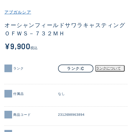
その他
アブガルシア
新商品
(1946)
オーシャンフィールドサワラキャスティング
ＯＦＷＳ－７３２ＭＨ
おすすめ
(172)
¥9,900
値下げ品
(14304)
税込
OH済
(936)
DCチェック済
(1335)
C
ランク
ランクについて
ランク
在庫有のみ
(22116)
価格
付属品
なし
商品コード
2312698963894
この条件で検索する