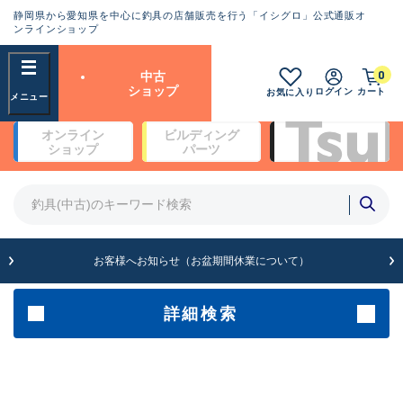
静岡県から愛知県を中心に釣具の店舗販売を行う「イシグロ」公式通販オ
ランクとは？
ンラインショップ
フリーワード
0
中古
SA
ショップ
ログイン
カート
お気に入り
新古品（メーカー問屋から仕
オンライン
ビルディング
入れた未使用品）
良
ショップ
パーツ
商品カテゴリ
※店頭展示時の置き傷が付いている
ものも含む
竿・ルアーロッド(4)
竿・ルアーロッド(64248)
リール・カスタムパーツ(35637)
A
ルアー・エギ(1807)
お客様へお知らせ（お盆期間休業について）
傷が極めて少ない極上品
その他・雑品(1062)
メーカー
詳細検索
B+
使用感や傷は少なく比較的美
店舗
品