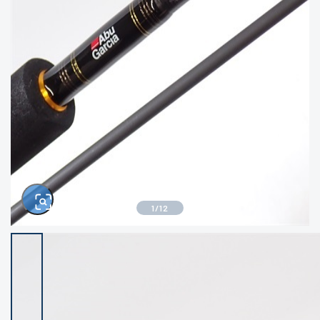
きるもの、改造品も含む
悪
イシグロ西尾店
イシグロ三河安城店
※ルアー、エギ、雑品、その他につきましては
ランク表記はございません。 状態は写真にて
ご確認ください。
イシグロ岡崎大樹寺店
イシグロ半田店
イシグロ岡崎若松店
イシグロ焼津店
イシグロ掛川店
イシグロ沼津店
1
/
12
イシグロ駿東柿田川店
イシグロ豊川店
イシグロ磐田店
イシグロ富士店