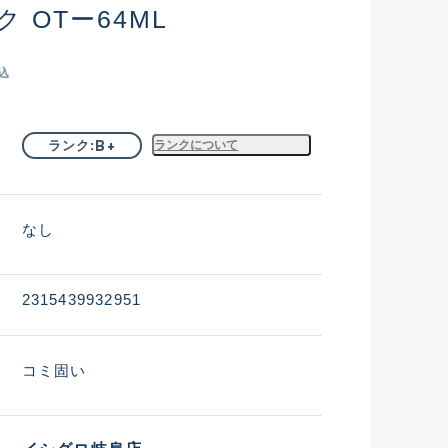
 OTー64ML
込
B+
ランク
ランクについて
なし
2315439932951
コミ固い