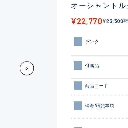
オーシャントルク
¥22,770
¥25,300
税
ランク
付属品
商品コード
備考/特記事項