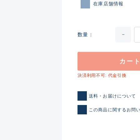
在庫店舗情報
数量
カー
ランクとは？
決済利用不可: 代金引換
送料・お届けについて
新古品（メーカー問屋から
この商品に関するお問
品）
SA
※店頭展示時の置き傷が付いて