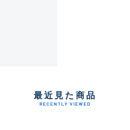
傷が極めて少ない極上品
A
使用感や傷は少なく比較的
B+
使用感や傷はあるが全体的
B
使用感や傷のある一般的な
C
最近見た商品
かなり使用感があり、全体
C-
い品
RECENTLY VIEWED
著しく状態が悪いが使用は
D
品も含む