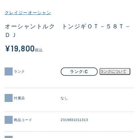
その他
クレイジーオーシャン
新商品
(1983)
オーシャントルク トンジギＯＴ－５８Ｔ－
ＤＪ
おすすめ
(177)
¥19,800
値下げ品
(14302)
税込
OH済
(936)
DCチェック済
(1338)
C
ランク
ランクについて
ランク
在庫有のみ
(22040)
価格
付属品
なし
商品コード
2319831011313
この条件で検索する