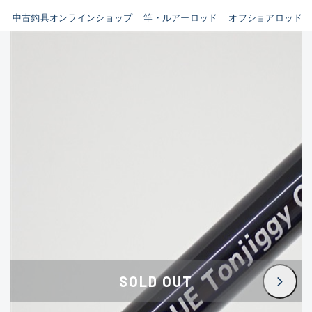
イシグロ鳴海店
中古釣具オンラインショップ
竿・ルアーロッド
オフショアロッド
B
イシグロフレスポ鈴鹿店
使用感や傷はあるが全体的に
イシグロ津高茶屋店
綺麗な良品
イシグロ西春店
C
イシグロカインズモール彦根店
使用感や傷のある一般的な中
イシグロ中川かの里店
古品
イシグロ静岡中吉田店
C-
イシグロ名東引山店
かなり使用感があり、全体的
イシグロ豊田店
に目立つ傷が多い品
イシグロ豊橋向山店
イシグロ岐阜店
D
SOLD OUT
イシグロ高林店
著しく状態が悪いが使用はで