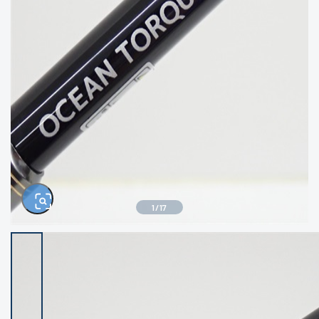
きるもの、改造品も含む
悪
イシグロ西尾店
イシグロ三河安城店
※ルアー、エギ、雑品、その他につきましては
ランク表記はございません。 状態は写真にて
ご確認ください。
イシグロ岡崎大樹寺店
イシグロ半田店
イシグロ岡崎若松店
イシグロ焼津店
イシグロ掛川店
イシグロ沼津店
1
/
17
イシグロ駿東柿田川店
イシグロ豊川店
イシグロ磐田店
イシグロ富士店