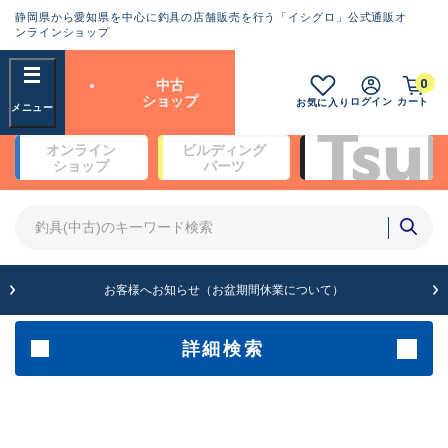
静岡県から愛知県を中心に釣具の店舗販売を行う「イシグロ」公式通販オ
ランクとは？
ンラインショップ
フリーワード
0
中古
SA
ショップ
ログイン
カート
お気に入り
新古品（メーカー問屋から仕
オンライン
ビルディング
入れた未使用品）
良
ショップ
パーツ
商品カテゴリ
※店頭展示時の置き傷が付いている
ものも含む
竿・ルアーロッド(4)
竿・ルアーロッド(64311)
リール・カスタムパーツ(35688)
A
ルアー・エギ(1811)
お客様へお知らせ（お盆期間休業について）
傷が極めて少ない極上品
その他・雑品(1064)
メーカー
詳細検索
B+
使用感や傷は少なく比較的美
店舗
品