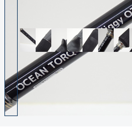
イシグロ御殿場店
イシグロ伊東店
ランク
(102331)
SA
(2951)
A
(17314)
B+
(12288)
B
(21983)
C
(38802)
C-
(5148)
D
(2199)
ランクについて