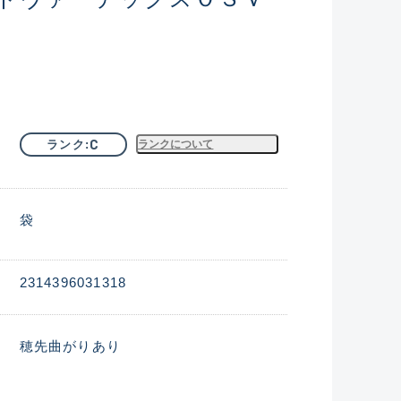
C
ランク
ランクについて
袋
2314396031318
穂先曲がりあり