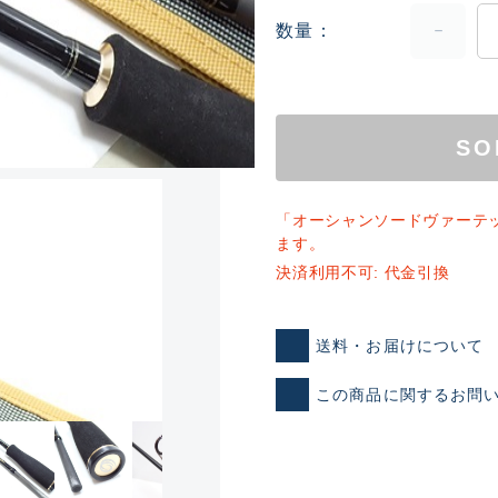
数量
SO
「オーシャンソードヴァーテ
ランクとは？
ます。
決済利用不可: 代金引換
新古品（メーカー問屋から
送料・お届けについて
品）
SA
この商品に関するお問
※店頭展示時の置き傷が付いて
傷が極めて少ない極上品
A