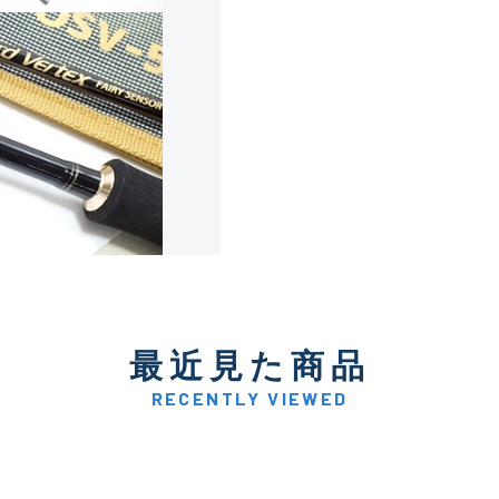
使用感や傷は少なく比較的
B+
使用感や傷はあるが全体的
B
使用感や傷のある一般的な
C
かなり使用感があり、全体
最近見た商品
C-
い品
RECENTLY VIEWED
著しく状態が悪いが使用は
D
品も含む