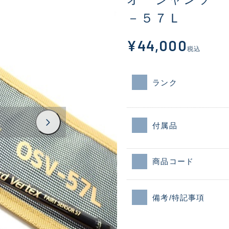
－５７Ｌ
¥44,000
税込
ランク
付属品
商品コード
備考/特記事項