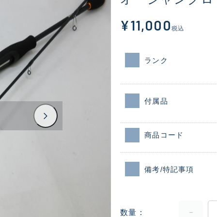
¥11,000
税込
ランク
付属品
商品コード
備考/特記事項
数量