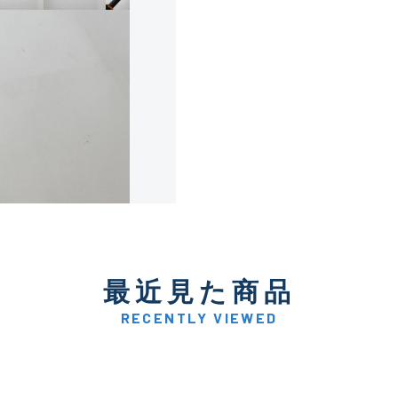
使用感や傷は少なく比較的
B+
使用感や傷はあるが全体的
B
使用感や傷のある一般的な
C
かなり使用感があり、全体
最近見た商品
C-
い品
RECENTLY VIEWED
著しく状態が悪いが使用は
D
品も含む