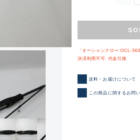
SO
「オーシャンクロー OCL-S
決済利用不可: 代金引換
ランクとは？
送料・お届けについて
この商品に関するお問
新古品（メーカー問屋から
品）
SA
※店頭展示時の置き傷が付いて
傷が極めて少ない極上品
A