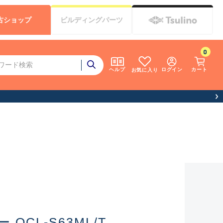
古
ショップ
ビルディング
パーツ
0
ログイン
カート
ヘルプ
お気に入り
期間休業について）
OCL-S63ML/T