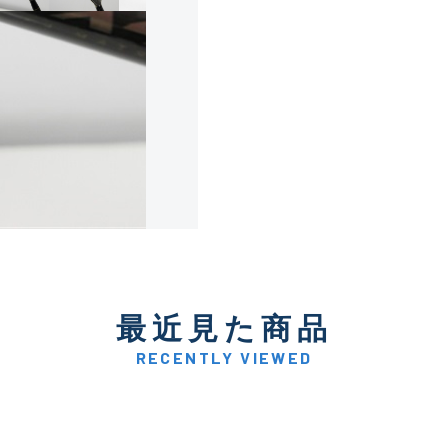
使用感や傷は少なく比較的
B+
使用感や傷はあるが全体的
B
使用感や傷のある一般的な
C
かなり使用感があり、全体
最近見た商品
C-
い品
RECENTLY VIEWED
著しく状態が悪いが使用は
D
品も含む