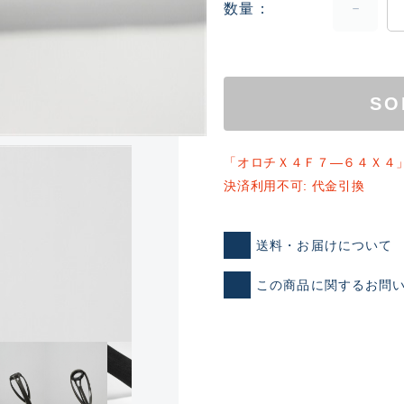
数量
SO
「オロチＸ４Ｆ７―６４Ｘ４
決済利用不可: 代金引換
ランクとは？
送料・お届けについて
新古品（メーカー問屋から
この商品に関するお問
品）
SA
※店頭展示時の置き傷が付いて
傷が極めて少ない極上品
A