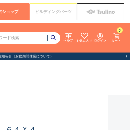
古
ショップ
ビルディング
パーツ
0
ログイン
カート
ヘルプ
お気に入り
―６４Ｘ４