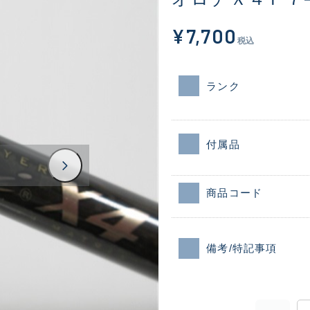
¥7,700
税込
ランク
付属品
商品コード
備考/特記事項