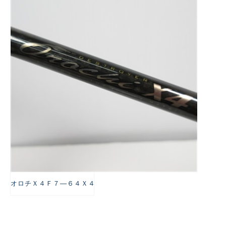
悪
オロチＸ４Ｆ７―６４Ｘ４