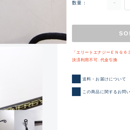
数量
SO
「エリートエナジーＥＮＧ６
決済利用不可: 代金引換
ランクとは？
送料・お届けについて
新古品（メーカー問屋から
この商品に関するお問
品）
SA
※店頭展示時の置き傷が付いて
傷が極めて少ない極上品
A