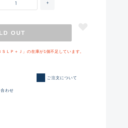
LD OUT
３ＳＬＰ＋Ｊ」の在庫が1個不足しています。
ご注文について
仕入れた未使用
い合わせ
いるものも含む