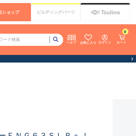
古
ショップ
ビルディング
パーツ
0
ログイン
カート
ヘルプ
お気に入り
ーＥＮＧ６３ＳＬＰ＋Ｊ