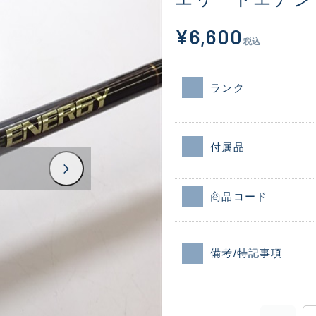
¥6,600
税込
ランク
付属品
商品コード
備考/特記事項