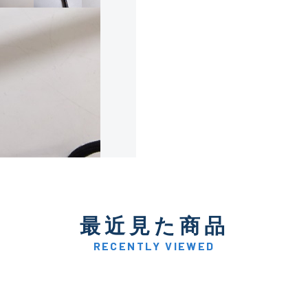
使用感や傷は少なく比較的
B+
使用感や傷はあるが全体的
B
使用感や傷のある一般的な
C
かなり使用感があり、全体
最近見た商品
C-
い品
RECENTLY VIEWED
著しく状態が悪いが使用は
D
品も含む