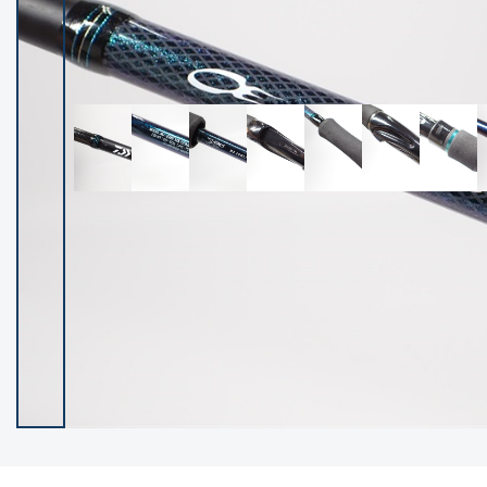
イシグロ御殿場店
イシグロ伊東店
ランク
(101984)
SA
(2940)
A
(17250)
B+
(12259)
B
(21919)
C
(38665)
C-
(5128)
D
(2186)
ランクについて