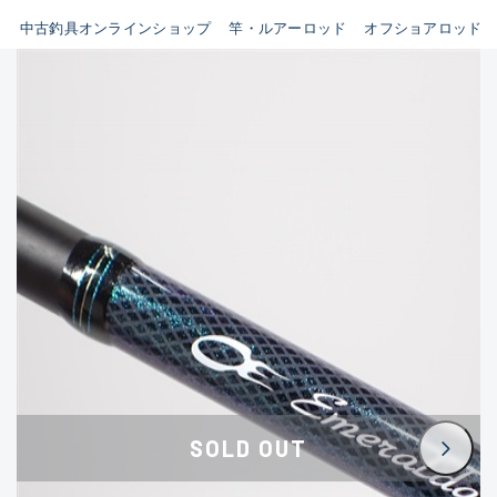
イシグロ鳴海店
中古釣具オンラインショップ
竿・ルアーロッド
オフショアロッド
B
イシグロフレスポ鈴鹿店
使用感や傷はあるが全体的に
イシグロ津高茶屋店
綺麗な良品
イシグロ西春店
C
イシグロ中川かの里店
使用感や傷のある一般的な中
イシグロカインズモール彦根店
古品
イシグロ静岡中吉田店
C-
イシグロ名東引山店
かなり使用感があり、全体的
イシグロ豊田店
に目立つ傷が多い品
イシグロ豊橋向山店
イシグロ岐阜店
D
SOLD OUT
イシグロ西尾店
著しく状態が悪いが使用はで