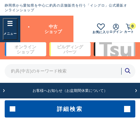
静岡県から愛知県を中心に釣具の店舗販売を行う「イシグロ」公式通販オ
ランクとは？
ンラインショップ
フリーワード
0
中古
SA
ショップ
ログイン
カート
お気に入り
新古品（メーカー問屋から仕
オンライン
ビルディング
入れた未使用品）
良
ショップ
パーツ
商品カテゴリ
※店頭展示時の置き傷が付いている
ものも含む
竿・ルアーロッド(4)
竿・ルアーロッド(64099)
リール・カスタムパーツ(35560)
A
ルアー・エギ(1807)
お客様へお知らせ（お盆期間休業について）
傷が極めて少ない極上品
その他・雑品(1061)
メーカー
詳細検索
B+
使用感や傷は少なく比較的美
店舗
品