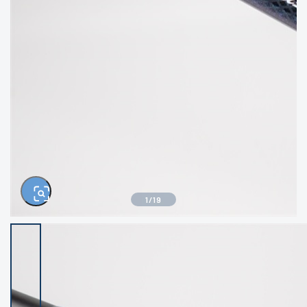
きるもの、改造品も含む
悪
イシグロ高林店
イシグロ三河安城店
※ルアー、エギ、雑品、その他につきましては
ランク表記はございません。 状態は写真にて
ご確認ください。
イシグロ半田店
イシグロ岡崎大樹寺店
イシグロ岡崎若松店
イシグロ焼津店
イシグロ掛川店
イシグロ沼津店
1
/
19
イシグロ駿東柿田川店
イシグロ豊川店
イシグロ富士店
イシグロ磐田店