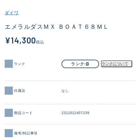
その他
ダイワ
新商品
(1856)
エメラルダスＭＸ ＢＯＡＴ６８ＭＬ
おすすめ
(170)
¥14,300
税込
値下げ品
(14305)
OH済
(933)
B
ランク
ランクについて
ランク
DCチェック済
(1329)
在庫有のみ
(22171)
付属品
なし
価格
商品コード
2312511407239
この条件で検索する
備考/特記事項