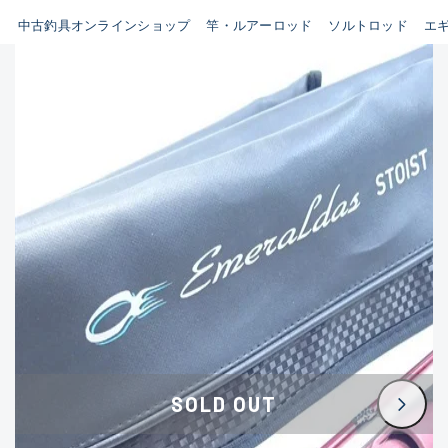
イシグロ鳴海店
中古釣具オンラインショップ
竿・ルアーロッド
ソルトロッド
エ
B
イシグロフレスポ鈴鹿店
使用感や傷はあるが全体的に
イシグロ津高茶屋店
綺麗な良品
イシグロ西春店
C
イシグロ中川かの里店
使用感や傷のある一般的な中
イシグロカインズモール彦根店
古品
イシグロ静岡中吉田店
C-
イシグロ名東引山店
かなり使用感があり、全体的
イシグロ豊田店
に目立つ傷が多い品
イシグロ豊橋向山店
イシグロ岐阜店
D
SOLD OUT
イシグロ高林店
著しく状態が悪いが使用はで