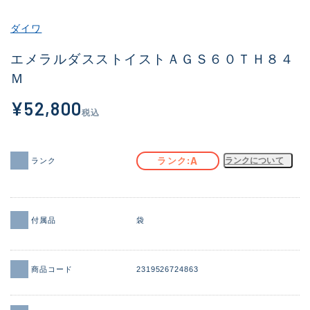
その他
ダイワ
新商品
(2059)
エメラルダスストイストＡＧＳ６０ＴＨ８４
Ｍ
おすすめ
(182)
¥52,800
値下げ品
(14298)
税込
OH済
(945)
DCチェック済
(1340)
A
ランク
ランクについて
ランク
在庫有のみ
(21893)
価格
付属品
袋
商品コード
2319526724863
この条件で検索する