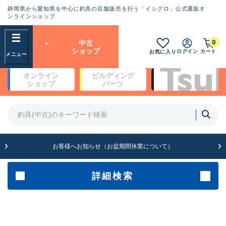
静岡県から愛知県を中心に釣具の店舗販売を行う「イシグロ」公式通販オ
ランクとは？
ンラインショップ
フリーワード
0
中古
SA
ショップ
ログイン
カート
お気に入り
新古品（メーカー問屋から仕
オンライン
ビルディング
入れた未使用品）
良
ショップ
パーツ
商品カテゴリ
※店頭展示時の置き傷が付いている
ものも含む
竿・ルアーロッド(5)
竿・ルアーロッド(64525)
リール・カスタムパーツ(35810)
A
ルアー・エギ(1816)
お客様へお知らせ（お盆期間休業について）
傷が極めて少ない極上品
その他・雑品(1074)
メーカー
詳細検索
B+
使用感や傷は少なく比較的美
店舗
品