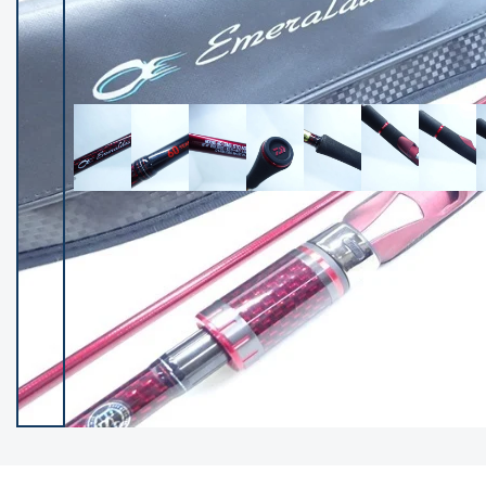
イシグロ御殿場店
イシグロ伊東店
ランク
(102683)
SA
(2966)
A
(17372)
B+
(12347)
B
(22046)
C
(38915)
C-
(5173)
D
(2211)
ランクについて