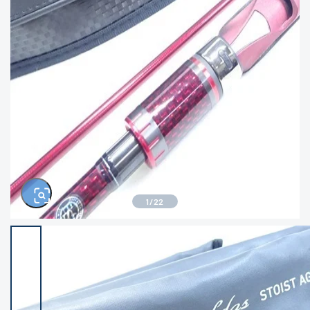
きるもの、改造品も含む
悪
イシグロ西尾店
イシグロ三河安城店
※ルアー、エギ、雑品、その他につきましては
ランク表記はございません。 状態は写真にて
ご確認ください。
イシグロ半田店
イシグロ岡崎若松店
イシグロ岡崎大樹寺店
イシグロ焼津店
イシグロ掛川店
イシグロ沼津店
1
/
22
イシグロ駿東柿田川店
イシグロ豊川店
イシグロ富士店
イシグロ磐田店