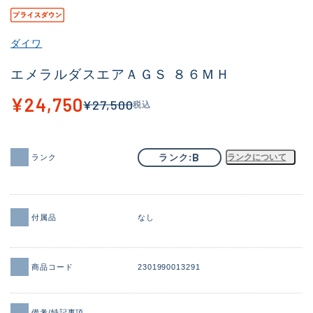
その他
ダイワ
新商品
(1851)
エメラルダスエアＡＧＳ ８６ＭＨ
おすすめ
(160)
¥24,750
¥27,500
税込
値下げ品
(14305)
OH済
(933)
B
ランク
ランクについて
ランク
DCチェック済
(1328)
在庫有のみ
(22145)
価格
付属品
なし
商品コード
2301990013291
この条件で検索する
備考/特記事項