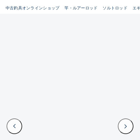
イシグロ鳴海店
中古釣具オンラインショップ
竿・ルアーロッド
ソルトロッド
エ
B
イシグロフレスポ鈴鹿店
使用感や傷はあるが全体的に
イシグロ津高茶屋店
綺麗な良品
イシグロ西春店
C
イシグロ中川かの里店
使用感や傷のある一般的な中
イシグロカインズモール彦根店
古品
イシグロ静岡中吉田店
C-
イシグロ名東引山店
かなり使用感があり、全体的
イシグロ豊田店
に目立つ傷が多い品
イシグロ豊橋向山店
イシグロ岐阜店
D
イシグロ高林店
著しく状態が悪いが使用はで