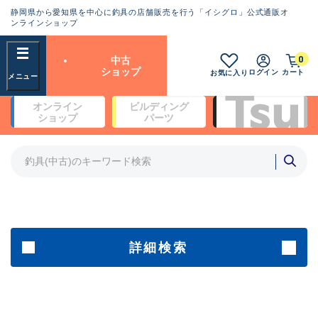
静岡県から愛知県を中心に釣具の店舗販売を行う「イシグロ」公式通販オ
ランクとは？
ンラインショップ
フリーワード
0
中古
SA
ショップ
ログイン
カート
お気に入り
新古品（メーカー問屋から仕
オンライン
ビルディング
入れた未使用品）
良
ショップ
パーツ
商品カテゴリ
※店頭展示時の置き傷が付いている
ものも含む
竿・ルアーロッド(4)
竿・ルアーロッド(64190)
リール・カスタムパーツ(35604)
A
ルアー・エギ(1807)
傷が極めて少ない極上品
その他・雑品(1061)
メーカー
詳細検索
B+
使用感や傷は少なく比較的美
店舗
品