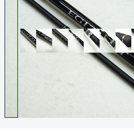
イシグロ御殿場店
イシグロ伊東店
ランク
(102103)
SA
(2940)
A
(17274)
B+
(12267)
B
(21939)
C
(38717)
C-
(5135)
D
(2192)
ランクについて