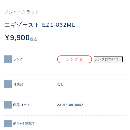
その他
メジャークラフト
新商品
(1982)
エギゾースト EZ1-862ML
おすすめ
(176)
¥9,900
税込
値下げ品
(14305)
OH済
(933)
A
ランク
ランクについて
ランク
DCチェック済
(1328)
在庫有のみ
(22159)
付属品
なし
価格
商品コード
2316710970662
この条件で検索する
備考/特記事項