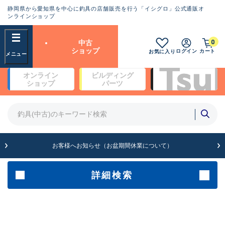
静岡県から愛知県を中心に釣具の店舗販売を行う「イシグロ」公式通販オ
ランクとは？
ンラインショップ
フリーワード
0
中古
SA
ショップ
ログイン
カート
お気に入り
新古品（メーカー問屋から仕
オンライン
ビルディング
入れた未使用品）
良
ショップ
パーツ
商品カテゴリ
※店頭展示時の置き傷が付いている
ものも含む
竿・ルアーロッド(4)
竿・ルアーロッド(64174)
リール・カスタムパーツ(35604)
A
ルアー・エギ(1807)
お客様へお知らせ（お盆期間休業について）
傷が極めて少ない極上品
その他・雑品(1061)
メーカー
詳細検索
B+
使用感や傷は少なく比較的美
店舗
品