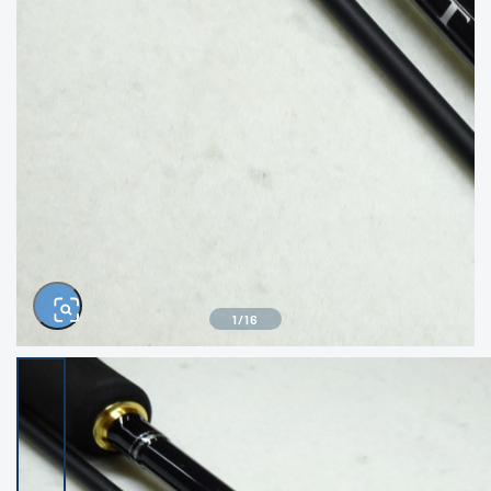
きるもの、改造品も含む
悪
イシグロ西尾店
イシグロ三河安城店
※ルアー、エギ、雑品、その他につきましては
ランク表記はございません。 状態は写真にて
ご確認ください。
イシグロ岡崎大樹寺店
イシグロ半田店
イシグロ岡崎若松店
イシグロ焼津店
イシグロ掛川店
イシグロ沼津店
1
/
16
イシグロ駿東柿田川店
イシグロ豊川店
イシグロ磐田店
イシグロ富士店