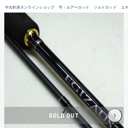
イシグロ鳴海店
中古釣具オンラインショップ
竿・ルアーロッド
ソルトロッド
エ
B
イシグロフレスポ鈴鹿店
使用感や傷はあるが全体的に
イシグロ津高茶屋店
綺麗な良品
イシグロ西春店
C
イシグロ中川かの里店
使用感や傷のある一般的な中
イシグロカインズモール彦根店
古品
イシグロ静岡中吉田店
C-
イシグロ名東引山店
かなり使用感があり、全体的
イシグロ豊田店
に目立つ傷が多い品
イシグロ豊橋向山店
イシグロ岐阜店
D
SOLD OUT
イシグロ高林店
著しく状態が悪いが使用はで