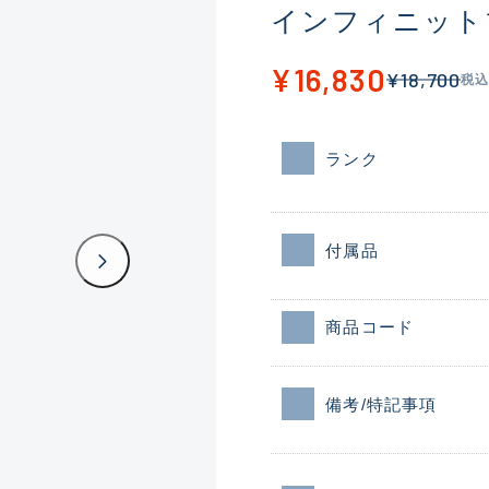
インフィニットブ
¥16,830
¥18,700
税込
ランク
付属品
商品コード
備考/特記事項