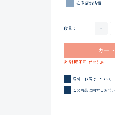
在庫店舗情報
数量
カー
ランクとは？
決済利用不可: 代金引換
送料・お届けについて
新古品（メーカー問屋から
この商品に関するお問
品）
SA
※店頭展示時の置き傷が付いて