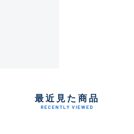
傷が極めて少ない極上品
A
使用感や傷は少なく比較的
B+
使用感や傷はあるが全体的
B
使用感や傷のある一般的な
C
最近見た商品
かなり使用感があり、全体
C-
い品
RECENTLY VIEWED
著しく状態が悪いが使用は
D
品も含む