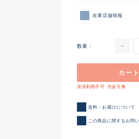
在庫店舗情報
数量
カー
ランクとは？
決済利用不可: 代金引換
新古品（メーカー問屋から
送料・お届けについて
品）
SA
※店頭展示時の置き傷が付いて
この商品に関するお問