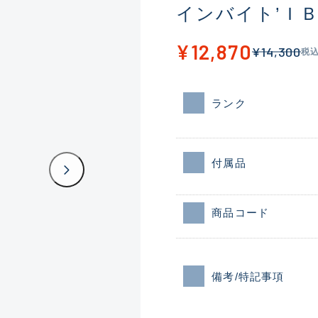
インバイト’Ｉ
¥12,870
¥14,300
税
ランク
付属品
商品コード
備考/特記事項