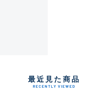
傷が極めて少ない極上品
A
使用感や傷は少なく比較的
B+
使用感や傷はあるが全体的
B
使用感や傷のある一般的な
C
最近見た商品
かなり使用感があり、全体
C-
い品
RECENTLY VIEWED
著しく状態が悪いが使用は
D
品も含む