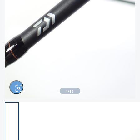
きるもの、改造品も含む
悪
イシグロ西尾店
イシグロ三河安城店
※ルアー、エギ、雑品、その他につきましては
ランク表記はございません。 状態は写真にて
ご確認ください。
イシグロ半田店
イシグロ岡崎大樹寺店
イシグロ岡崎若松店
イシグロ焼津店
イシグロ掛川店
イシグロ沼津店
1
/
13
イシグロ駿東柿田川店
イシグロ豊川店
イシグロ富士店
イシグロ磐田店