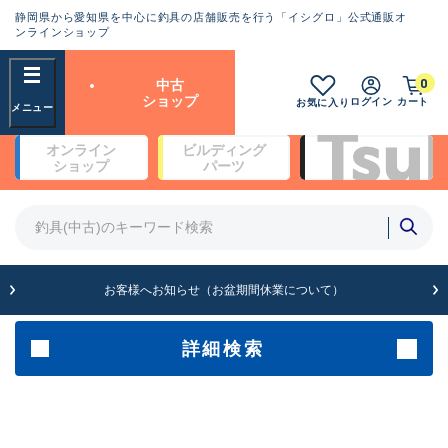
静岡県から愛知県を中心に釣具の店舗販売を行う「イシグロ」公式通販オ
ランクとは？
ンラインショップ
フリーワード
0
中古
SA
ショップ
ログイン
カート
お気に入り
新古品（メーカー問屋から仕
オンライン
ビルディング
入れた未使用品）
良
ショップ
パーツ
商品カテゴリ
※店頭展示時の置き傷が付いている
ものも含む
竿・ルアーロッド(5)
竿・ルアーロッド(64393)
リール・カスタムパーツ(35754)
A
ルアー・エギ(1813)
お客様へお知らせ（お盆期間休業について）
傷が極めて少ない極上品
その他・雑品(1065)
メーカー
詳細検索
B+
使用感や傷は少なく比較的美
店舗
品