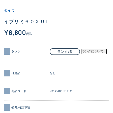
その他
ダイワ
新商品
(2044)
イプリミ６０ＸＵＬ
おすすめ
(168)
¥6,600
税込
値下げ品
(14300)
OH済
(943)
B
ランク
ランクについて
ランク
DCチェック済
(1338)
在庫有のみ
(21968)
付属品
なし
価格
商品コード
2312282501112
この条件で検索する
備考/特記事項