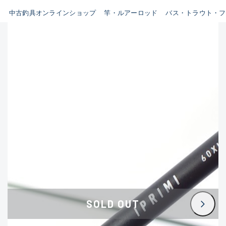
イシグロ鳴海店
中古釣具オンラインショップ
竿・ルアーロッド
バス・トラウト・フ
B
イシグロフレスポ鈴鹿店
使用感や傷はあるが全体的に
イシグロ津高茶屋店
綺麗な良品
イシグロ西春店
C
イシグロカインズモール彦根店
使用感や傷のある一般的な中
イシグロ中川かの里店
古品
イシグロ静岡中吉田店
C-
イシグロ名東引山店
かなり使用感があり、全体的
イシグロ豊田店
に目立つ傷が多い品
イシグロ豊橋向山店
イシグロ岐阜店
D
SOLD OUT
イシグロ高林店
著しく状態が悪いが使用はで