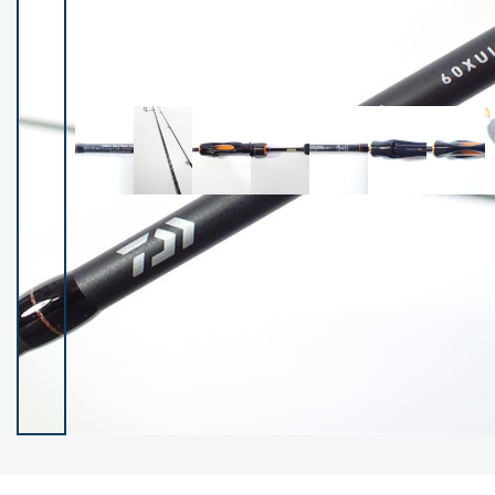
イシグロ御殿場店
イシグロ伊東店
ランク
(102487)
SA
(2957)
A
(17335)
B+
(12315)
B
(22004)
C
(38863)
C-
(5162)
D
(2205)
ランクについて