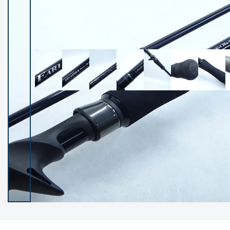
イシグロ御殿場店
イシグロ伊東店
ランク
(102355)
SA
(2952)
A
(17316)
B+
(12290)
B
(21984)
C
(38816)
C-
(5150)
D
(2201)
ランクについて