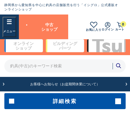
静岡県から愛知県を中心に釣具の店舗販売を行う「イシグロ」公式通販オ
ランクとは？
ンラインショップ
フリーワード
0
中古
SA
ショップ
ログイン
カート
お気に入り
新古品（メーカー問屋から仕
オンライン
ビルディング
入れた未使用品）
良
ショップ
パーツ
商品カテゴリ
※店頭展示時の置き傷が付いている
ものも含む
竿・ルアーロッド(4)
竿・ルアーロッド(64330)
リール・カスタムパーツ(35693)
A
ルアー・エギ(1811)
お客様へお知らせ（お盆期間休業について）
傷が極めて少ない極上品
その他・雑品(1064)
メーカー
詳細検索
B+
使用感や傷は少なく比較的美
店舗
品