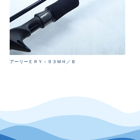
アーリーＥＲＹ－９３ＭＨ／Ｂ