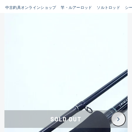
イシグロ鳴海店
中古釣具オンラインショップ
竿・ルアーロッド
ソルトロッド
シ
B
イシグロフレスポ鈴鹿店
使用感や傷はあるが全体的に
イシグロ津高茶屋店
綺麗な良品
イシグロ西春店
C
イシグロ中川かの里店
使用感や傷のある一般的な中
イシグロカインズモール彦根店
古品
イシグロ静岡中吉田店
C-
イシグロ名東引山店
かなり使用感があり、全体的
イシグロ豊田店
に目立つ傷が多い品
イシグロ豊橋向山店
イシグロ岐阜店
D
SOLD OUT
イシグロ高林店
著しく状態が悪いが使用はで