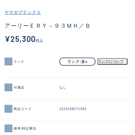
その他
ヤマガブランクス
新商品
(2006)
アーリーＥＲＹ－９３ＭＨ／Ｂ
おすすめ
(180)
¥25,300
税込
値下げ品
(14302)
OH済
(936)
B+
ランク
ランクについて
ランク
DCチェック済
(1337)
在庫有のみ
(22034)
付属品
なし
価格
商品コード
2314138271392
この条件で検索する
備考/特記事項