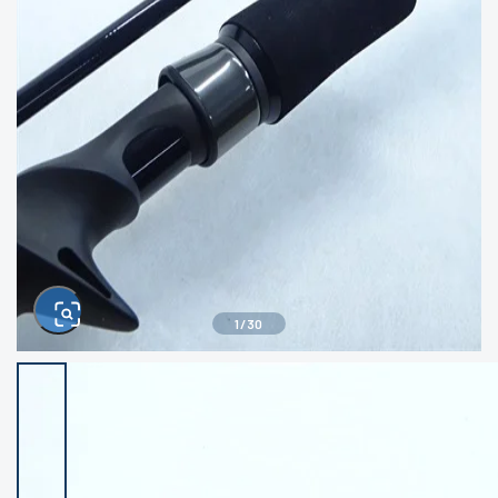
きるもの、改造品も含む
悪
イシグロ西尾店
イシグロ三河安城店
※ルアー、エギ、雑品、その他につきましては
ランク表記はございません。 状態は写真にて
ご確認ください。
イシグロ半田店
イシグロ岡崎大樹寺店
イシグロ岡崎若松店
イシグロ焼津店
イシグロ掛川店
イシグロ沼津店
1
/
30
イシグロ駿東柿田川店
イシグロ豊川店
イシグロ磐田店
イシグロ富士店