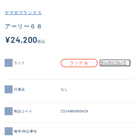
その他
ヤマガブランクス
新商品
(1871)
アーリー６８
おすすめ
(161)
¥24,200
税込
値下げ品
(14304)
OH済
(935)
A
ランク
ランクについて
ランク
DCチェック済
(1331)
在庫有のみ
(22088)
付属品
なし
価格
商品コード
2314480985428
この条件で検索する
備考/特記事項