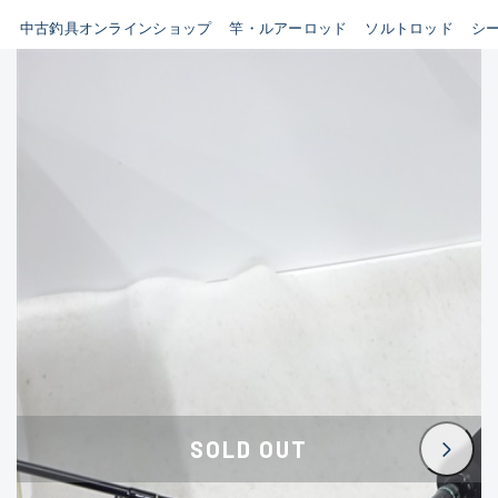
イシグロ鳴海店
中古釣具オンラインショップ
竿・ルアーロッド
ソルトロッド
シ
B
イシグロフレスポ鈴鹿店
使用感や傷はあるが全体的に
イシグロ津高茶屋店
綺麗な良品
イシグロ西春店
C
イシグロ中川かの里店
使用感や傷のある一般的な中
イシグロカインズモール彦根店
古品
イシグロ静岡中吉田店
C-
イシグロ名東引山店
かなり使用感があり、全体的
イシグロ豊田店
に目立つ傷が多い品
イシグロ豊橋向山店
イシグロ岐阜店
D
SOLD OUT
イシグロ高林店
著しく状態が悪いが使用はで