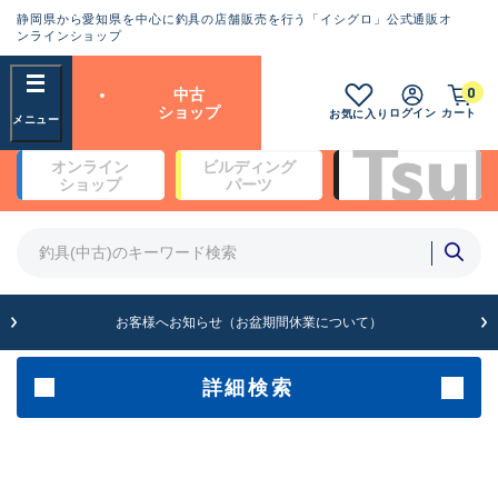
静岡県から愛知県を中心に釣具の店舗販売を行う「イシグロ」公式通販オ
ランクとは？
ンラインショップ
フリーワード
0
中古
SA
ショップ
ログイン
カート
お気に入り
新古品（メーカー問屋から仕
オンライン
ビルディング
入れた未使用品）
良
ショップ
パーツ
商品カテゴリ
※店頭展示時の置き傷が付いている
ものも含む
竿・ルアーロッド(4)
竿・ルアーロッド(64200)
リール・カスタムパーツ(35615)
A
ルアー・エギ(1807)
お客様へお知らせ（お盆期間休業について）
傷が極めて少ない極上品
その他・雑品(1061)
メーカー
詳細検索
B+
使用感や傷は少なく比較的美
店舗
品