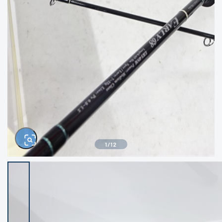
きるもの、改造品も含む
悪
イシグロ西尾店
イシグロ三河安城店
※ルアー、エギ、雑品、その他につきましては
ランク表記はございません。 状態は写真にて
ご確認ください。
イシグロ岡崎大樹寺店
イシグロ半田店
イシグロ岡崎若松店
イシグロ焼津店
イシグロ掛川店
イシグロ沼津店
1
/
12
イシグロ駿東柿田川店
イシグロ豊川店
イシグロ磐田店
イシグロ富士店