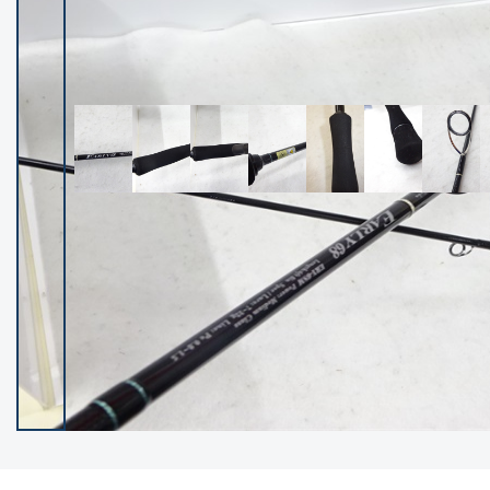
イシグロ御殿場店
イシグロ伊東店
ランク
(102140)
SA
(2946)
A
(17277)
B+
(12270)
B
(21946)
C
(38734)
C-
(5135)
D
(2193)
ランクについて